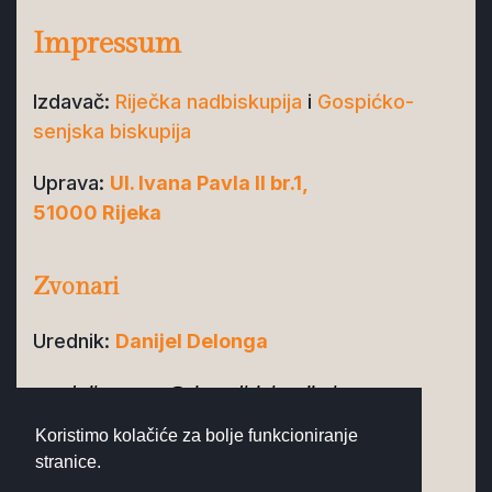
Impressum
Izdavač:
Riječka nadbiskupija
i
Gospićko-
senjska biskupija
Uprava:
Ul. Ivana Pavla II br.1,
51000 Rijeka
Zvonari
Urednik:
Danijel Delonga
urednik.zvona@ri-nadbiskupija.hr
Koristimo kolačiće za bolje funkcioniranje
Pomoćnici urednika:
Bruna Velčić, Marko
stranice.
Medved