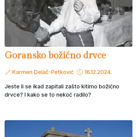
Goransko božićno drvce
Karmen Delač-Petković
16.12.2024.
Jeste li se ikad zapitali zašto kitimo božićno
drvce? I kako se to nekoć radilo?