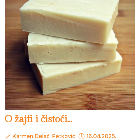
O žajfi i čistoći...
Karmen Delač-Petković
16.04.2025.