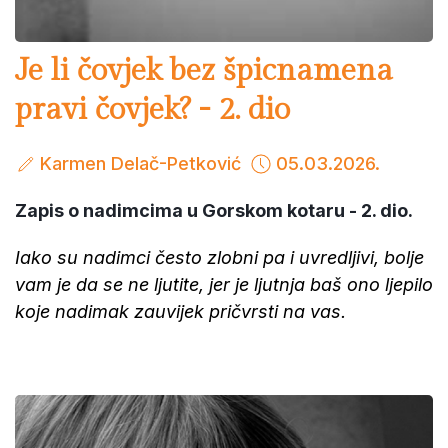
Je li čovjek bez špicnamena
pravi čovjek? - 2. dio
Karmen Delač-Petković
05.03.2026.
Zapis o nadimcima u Gorskom kotaru - 2. dio.
Iako su nadimci često zlobni pa i uvredljivi, bolje
vam je da se ne ljutite, jer je ljutnja baš ono ljepilo
koje nadimak zauvijek pričvrsti na vas.