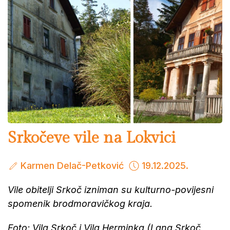
Srkočeve vile na Lokvici
Karmen Delač-Petković
19.12.2025.
Vile obitelji Srkoč izniman su kulturno-povijesni
spomenik brodmoravičkog kraja.
Foto: Vila Srkoč i Vila Herminka (Lana Srkoč,