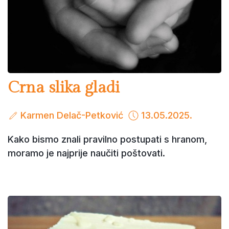
Crna slika gladi
Karmen Delač-Petković
13.05.2025.
Kako bismo znali pravilno postupati s hranom,
moramo je najprije naučiti poštovati.