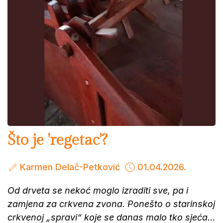
Što je 'regetac'?
Karmen Delač-Petković
01.04.2026.
Od drveta se nekoć moglo izraditi sve, pa i
zamjena za crkvena zvona. Ponešto o starinskoj
crkvenoj „spravi“ koje se danas malo tko sjeća…