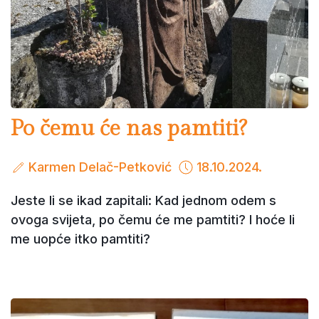
Po čemu će nas pamtiti?
Karmen Delač-Petković
18.10.2024.
Jeste li se ikad zapitali: Kad jednom odem s
ovoga svijeta, po čemu će me pamtiti? I hoće li
me uopće itko pamtiti?