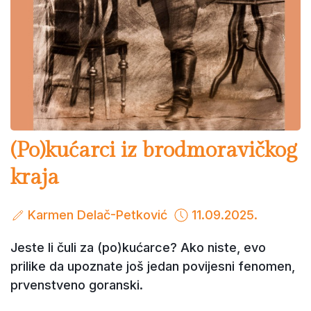
(Po)kućarci iz brodmoravičkog
kraja
Karmen Delač-Petković
11.09.2025.
Jeste li čuli za (po)kućarce? Ako niste, evo
prilike da upoznate još jedan povijesni fenomen,
prvenstveno goranski.