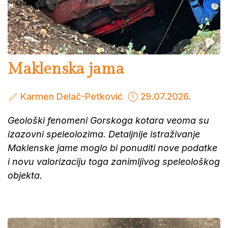
Maklenska jama
Karmen Delač-Petković
29.07.2026.
Geološki fenomeni Gorskoga kotara veoma su
izazovni speleolozima. Detaljnije istraživanje
Maklenske jame moglo bi ponuditi nove podatke
i novu valorizaciju toga zanimljivog speleološkog
objekta.