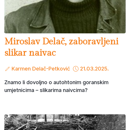
Miroslav Delač, zaboravljeni
slikar naivac
Karmen Delač-Petković
21.03.2025.
Znamo li dovoljno o autohtonim goranskim
umjetnicima – slikarima naivcima?