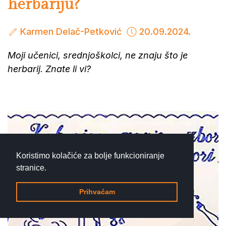
herbariju?
Karmen Delač-Petković
20.09.2024.
Moji učenici, srednjoškolci, ne znaju što je
herbarij. Znate li vi?
Koristimo kolačiće za bolje funkcioniranje
stranice.
Prihvaćam