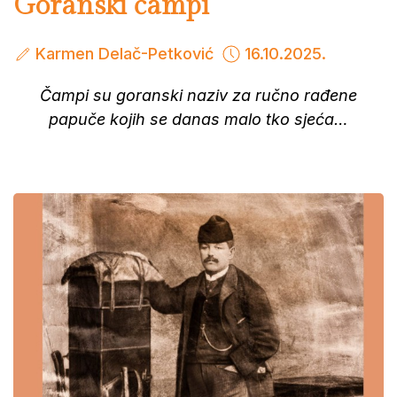
Goranski čampi
Karmen Delač-Petković
16.10.2025.
Čampi su goranski naziv za ručno rađene
papuče kojih se danas malo tko sjeća…