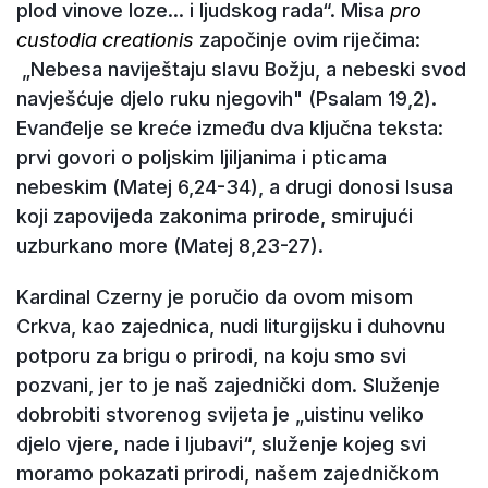
plod vinove loze... i ljudskog rada“. Misa
pro
custodia creationis
započinje ovim riječima:
„Nebesa naviještaju slavu Božju, a nebeski svod
navješćuje djelo ruku njegovih" (Psalam 19,2).
Evanđelje se kreće između dva ključna teksta:
prvi govori o poljskim ljiljanima i pticama
nebeskim (Matej 6,24-34), a drugi donosi Isusa
koji zapovijeda zakonima prirode, smirujući
uzburkano more (Matej 8,23-27).
Kardinal Czerny je poručio da ovom misom
Crkva, kao zajednica, nudi liturgijsku i duhovnu
potporu za brigu o prirodi, na koju smo svi
pozvani, jer to je naš zajednički dom. Služenje
dobrobiti stvorenog svijeta je „uistinu veliko
djelo vjere, nade i ljubavi“, služenje kojeg svi
moramo pokazati prirodi, našem zajedničkom