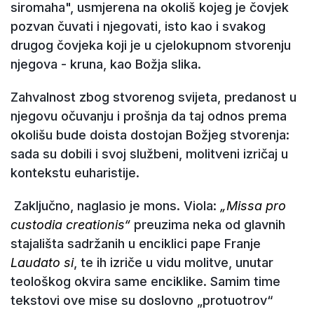
siromaha", usmjerena na okoliš kojeg je čovjek
pozvan čuvati i njegovati, isto kao i svakog
drugog čovjeka koji je u cjelokupnom stvorenju
njegova - kruna, kao Božja slika.
Zahvalnost zbog stvorenog svijeta, predanost u
njegovu očuvanju i prošnja da taj odnos prema
okolišu bude doista dostojan Božjeg stvorenja:
sada su dobili i svoj službeni, molitveni izričaj u
kontekstu euharistije.
Zaključno, naglasio je mons. Viola:
„Missa pro
custodia creationis“
preuzima neka od glavnih
stajališta sadržanih u enciklici pape Franje
Laudato si
, te ih izriče u vidu molitve, unutar
teološkog okvira same enciklike. Samim time
tekstovi ove mise su doslovno „protuotrov“