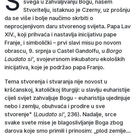
S
svega u zahvaljivanju Bogu, našem
Stvoritelju, istaknuo je Czerny, uz prošnju
da se više i bolje naučimo skrbiti o
neprocjenjivom daru stvorenog svijeta. Papa Lav
XIV., koji prihvaća i nastavlja inicijativu pape
Franje, i simbolički – prvi slavi misu po novom
obrascu, 9. srpnja u Castel Gandolfu, u
Borgo
Laudato si'
, svojevrsnom inkubatoru ekoloških
inicijativa, koje je podržao papa Franjo.
Tema stvorenja i stvaranja nije novost u
kršćanskoj, katoličkoj liturgiji: u slavlju euharistije
cijeli svijet zahvaljuje Bogu - euharistija ujedinjuje
nebo i zemlju, obuhvaća i prodire u sve
stvorenje" (
Laudato si'
, 236). Nadalje, srce
svake svete mise je blagoslivljanje Boga zbog
darova koje smo primili i prinosim: „plod zemlje...