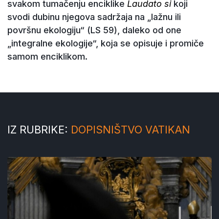
svakom tumačenju enciklike
Laudato si
koji
svodi dubinu njegova sadržaja na „lažnu ili
površnu ekologiju“ (LS 59), daleko od one
„integralne ekologije“, koja se opisuje i promiče
samom enciklikom.
IZ RUBRIKE:
DOPISNIŠTVO VATIKAN