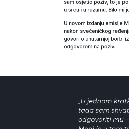
sam osjetio poziv, to je por
u srcu i u razumu. Bilo mi
U novom izdanju emisije M
nakon svećeničkog ređenja 
govori o unutarnjoj borbi iz
odgovorom na poziv.
„U jednom krat
tada sam shvat
odgovoriti mu – i
Meni je u tom tr