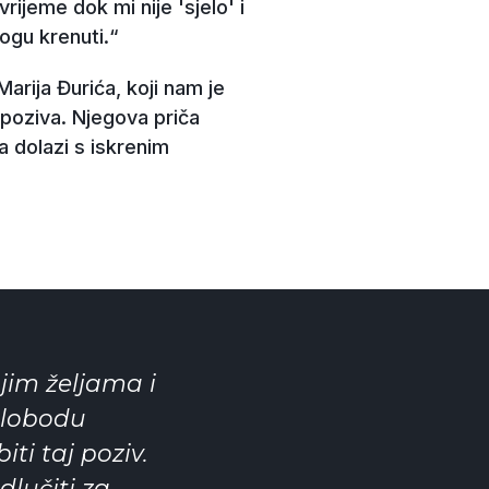
rijeme dok mi nije 'sjelo' i
ogu krenuti.“
rija Đurića, koji nam je
 poziva. Njegova priča
ja dolazi s iskrenim
im željama i
slobodu
iti taj poziv.
dlučiti za