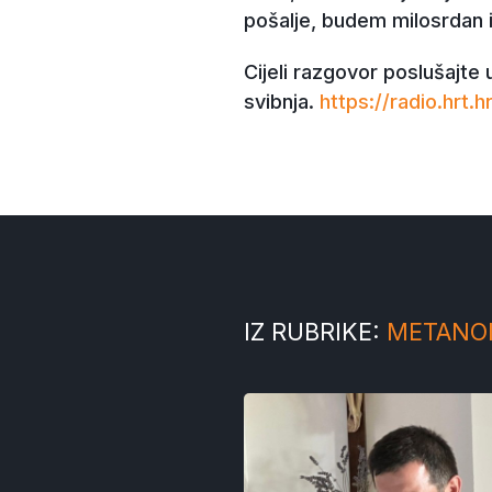
pošalje, budem milosrdan 
Cijeli razgovor poslušajte 
svibnja.
https://radio.hrt
IZ RUBRIKE:
METANO