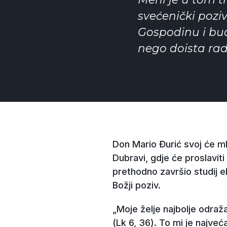
svećenički pozi
Gospodinu i bud
nego doista rad
Don Mario Đurić svoj će ml
Dubravi, gdje će proslavit
prethodno završio studij ek
Božji poziv.
„Moje želje najbolje odraž
(Lk 6, 36). To mi je najveć