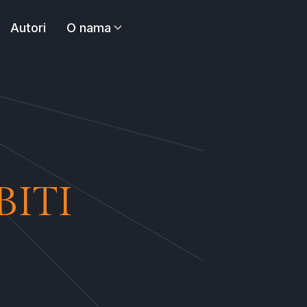
Autori
O nama
BITI