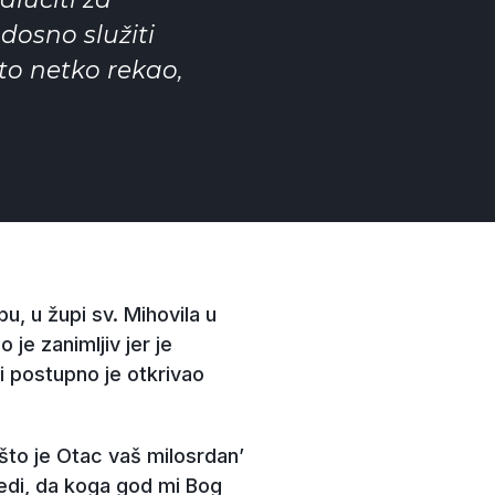
dosno služiti
to netko rekao,
, u župi sv. Mihovila u
je zanimljiv jer je
ci postupno je otkrivao
što je Otac vaš milosrdan’
ijedi, da koga god mi Bog