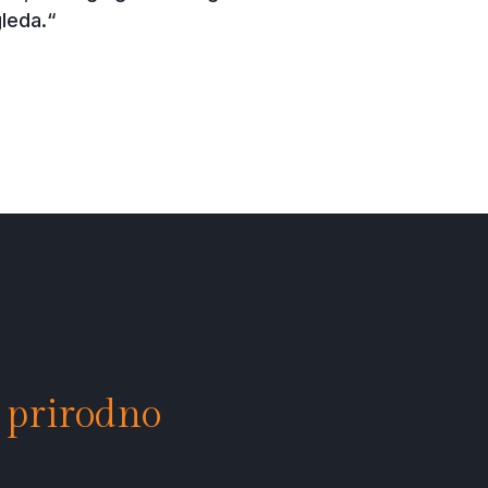
leda.“
e prirodno