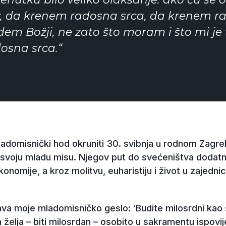
v, da krenem radosna srca, da krenem ra
em Božji, ne zato što moram i što mi je 
osna srca.“
adomisnički hod okruniti 30. svibnja u rodnom Zagrebu
i svoju mladu misu. Njegov put do svećeništva dodatno 
onomije, a kroz molitvu, euharistiju i život u zajedni
ava moje mladomisničko geslo: ‘Budite milosrdni kao 
a želja – biti milosrdan – osobito u sakramentu ispov