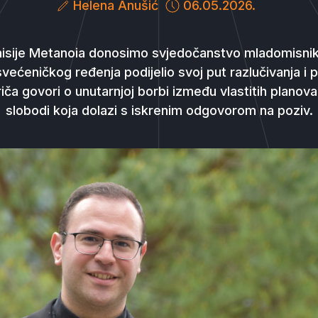
Helena Anušić
06.05.2026.
isije Metanoia donosimo svjedočanstvo mladomisnika
svećeničkog ređenja podijelio svoj put razlučivanja i 
ča govori o unutarnjoj borbi između vlastitih planova i 
slobodi koja dolazi s iskrenim odgovorom na poziv.