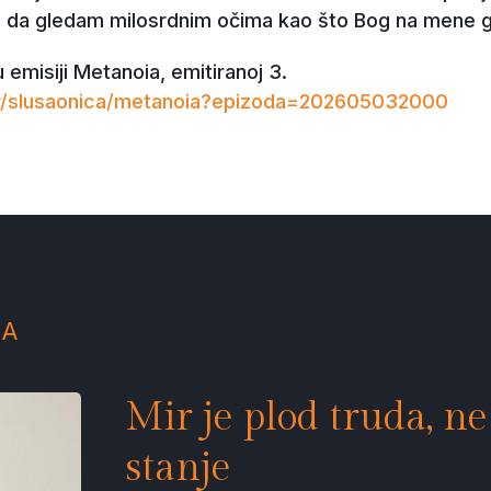
i da gledam milosrdnim očima kao što Bog na mene g
u emisiji Metanoia, emitiranoj 3.
.hr/slusaonica/metanoia?epizoda=202605032000
IA
Mir je plod truda, n
stanje