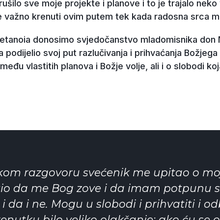
ušilo sve moje projekte i planove i to je trajalo neko v
 je važno krenuti ovim putem tek kada radosna srca m
etanoia donosimo svjedočanstvo mladomisnika don Ma
podijelio svoj put razlučivanja i prihvaćanja Božjega
među vlastitih planova i Božje volje, ali i o slobodi ko
kom razgovoru svećenik me upitao o moj
io da me Bog zove i da imam potpunu 
 da i ne. Mogu u slobodi i prihvatiti i odb
enutku bilo veliko olakšanje: ako ću se o