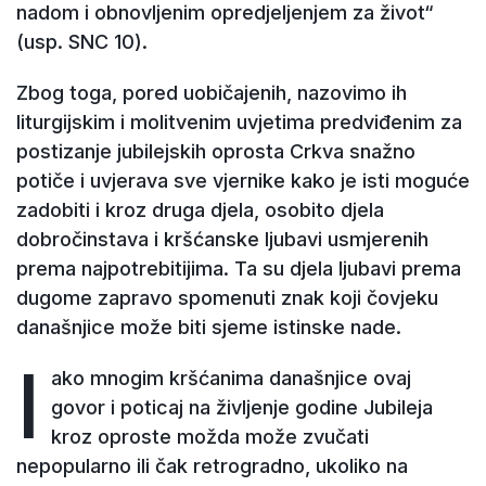
nadom i obnovljenim opredjeljenjem za život“
(usp. SNC 10).
Zbog toga, pored uobičajenih, nazovimo ih
liturgijskim i molitvenim uvjetima predviđenim za
postizanje jubilejskih oprosta Crkva snažno
potiče i uvjerava sve vjernike kako je isti moguće
zadobiti i kroz druga djela, osobito djela
dobročinstava i kršćanske ljubavi usmjerenih
prema najpotrebitijima. Ta su djela ljubavi prema
dugome zapravo spomenuti znak koji čovjeku
današnjice može biti sjeme istinske nade.
I
ako mnogim kršćanima današnjice ovaj
govor i poticaj na življenje godine Jubileja
kroz oproste možda može zvučati
nepopularno ili čak retrogradno, ukoliko na