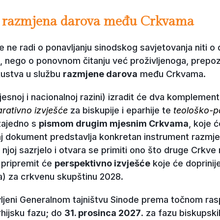
e: razmjena darova među Crkvama
 ne radi o ponavljanju sinodskog savjetovanja niti 
a, nego o ponovnom čitanju već proživljenoga, prepoz
kustva u službu
razmjene darova
među Crkvama.
jesnoj i nacionalnoj razini) izradit će dva komplemen
arativno izvješće
za biskupije i eparhije te
teološko-p
zajedno s
pismom drugim mjesnim Crkvama
, koje ć
j dokument predstavlja konkretan instrument razmj
 njoj sazrjelo i otvara se primiti ono što druge Crkve
 pripremit će
perspektivno izvješće
koje će doprinije
 za crkvenu skupštinu 2028.
tavljeni Generalnom tajništvu Sinode prema točnom ra
arhijsku fazu; do
31. prosinca 2027
. za fazu biskupsk