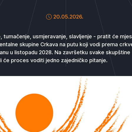
20.05.2026.
je, tumačenje, usmjeravanje, slavljenje - pratit će mj
nentalne skupine Crkava na putu koji vodi prema crkve
kanu u listopadu 2028. Na završetku svake skupštine 
i će proces voditi jedno zajedničko pitanje.