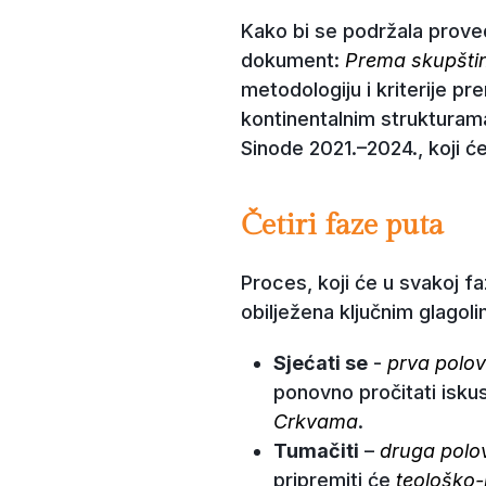
Kako bi se podržala proved
dokument:
Prema skupština
metodologiju i kriterije p
kontinentalnim strukturam
Sinode 2021.–2024., koji ć
Četiri faze puta
Proces, koji će u svakoj f
obilježena ključnim glagoli
Sjećati se
-
prva polo
ponovno pročitati isk
Crkvama
.
Tumačiti
–
druga polo
pripremiti će
teološko-