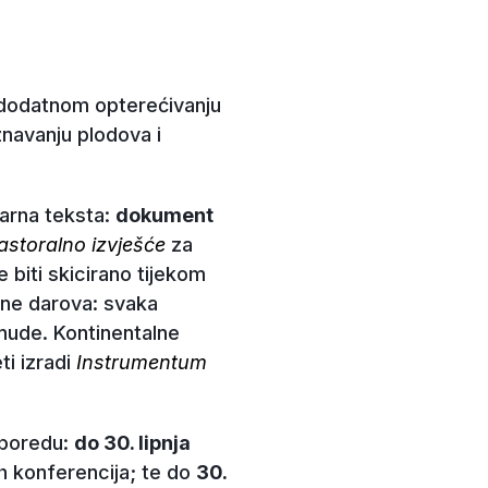
o dodatnom opterećivanju
navanju plodova i
tarna teksta:
dokument
astoralno izvješće
za
e biti skicirano tijekom
ene darova: svaka
 nude. Kontinentalne
ti izradi
Instrumentum
sporedu:
do 30. lipnja
ih konferencija; te do
30.