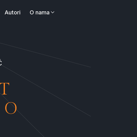
Autori
O nama
Ć
T
 O