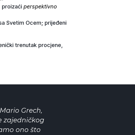
e proizaći
perspektivno
 sa Svetim Ocem; prijeđeni
enički trenutak procjene,
Mario Grech,
me zajedničkog
tamo ono što