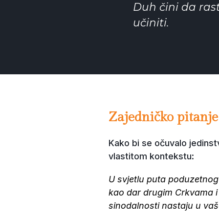
Duh čini da ras
učiniti.
Zajedničko pitanje
Kako bi se očuvalo jedinstv
vlastitom kontekstu:
U svjetlu puta poduzetnog
kao dar drugim Crkvama i S
sinodalnosti nastaju u vaš