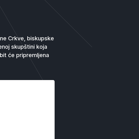
esne Crkve, biskupske
noj skupštini koja
bit će pripremljena