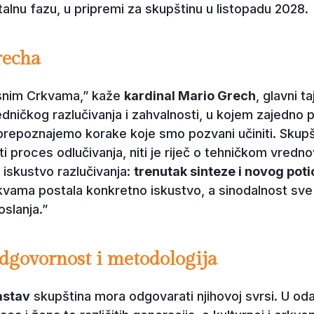
talnu fazu, u pripremi za skupštinu u listopadu 2028.
recha
snim Crkvama,” kaže
kardinal Mario Grech
, glavni t
edničkog razlučivanja i zahvalnosti, u kojem zajedno
i prepoznajemo korake koje smo pozvani učiniti. Skupš
i proces odlučivanja, niti je riječ o tehničkom vredno
iskustvo razlučivanja:
trenutak sinteze i novog poti
ma postala konkretno iskustvo, a sinodalnost sve vi
oslanja.”
odgovornost i metodologija
astav
skupština mora odgovarati njihovoj svrsi. U oda