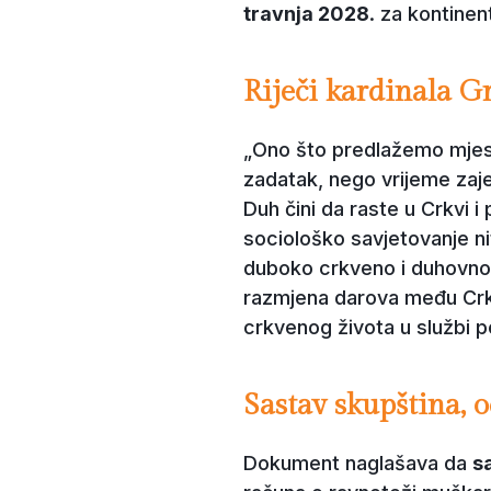
travnja 2028
. za kontinen
Riječi kardinala G
„Ono što predlažemo mje
zadatak, nego vrijeme zaj
Duh čini da raste u Crkvi 
sociološko savjetovanje nit
duboko crkveno i duhovno 
razmjena darova među Crkva
crkvenog života u službi p
Sastav skupština, 
Dokument naglašava da
s