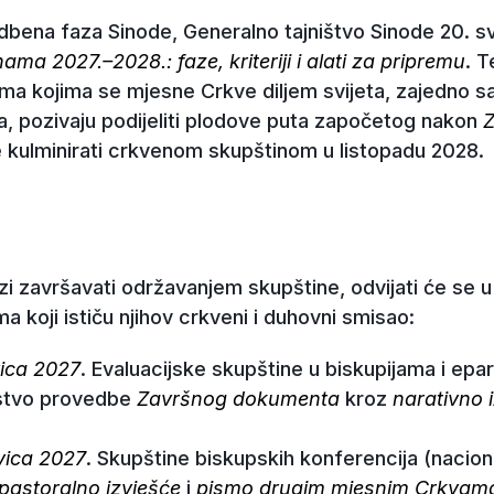
bena faza Sinode, Generalno tajništvo Sinode 20. svi
ma 2027.–2028.: faze, kriteriji i alati za pripremu
. T
rema kojima se mjesne Crkve diljem svijeta, zajedno s
a, pozivaju podijeliti plodove puta započetog nakon
e kulminirati crkvenom skupštinom u listopadu 2028.
azi završavati održavanjem skupštine, odvijati će se u
ma koji ističu njihov crkveni i duhovni smisao:
vica 2027
. Evaluacijske skupštine u biskupijama i ep
ustvo provedbe
Završnog dokumenta
kroz
narativno 
vica 2027
. Skupštine biskupskih konferencija (nacional
pastoralno izvješće
i
pismo drugim mjesnim Crkvam