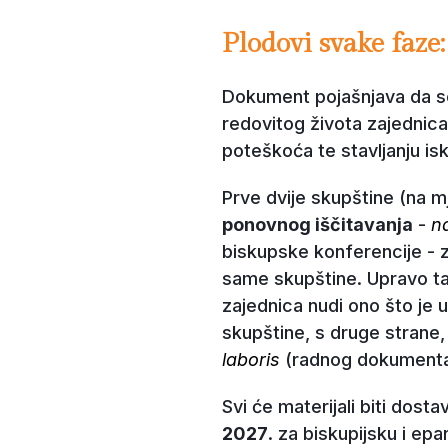
Plodovi svake faz
Dokument pojašnjava da se
redovitog života zajednic
poteškoća te stavljanju is
Prve dvije skupštine (na m
ponovnog iščitavanja
-
n
biskupske konferencije - 
same skupštine. Upravo ta
zajednica nudi ono što je u
skupštine, s druge strane,
laboris
(radnog dokumenta)
Svi će materijali biti dos
2027
. za biskupijsku i ep