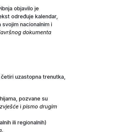
bnja objavilo je
ekst određuje kalendar,
a svojim nacionalnim i
Završnog dokumenta
 četiri uzastopna trenutka,
arhijama, pozvane su
izvješće
i
pismo drugim
nih ili regionalnih)
a
.