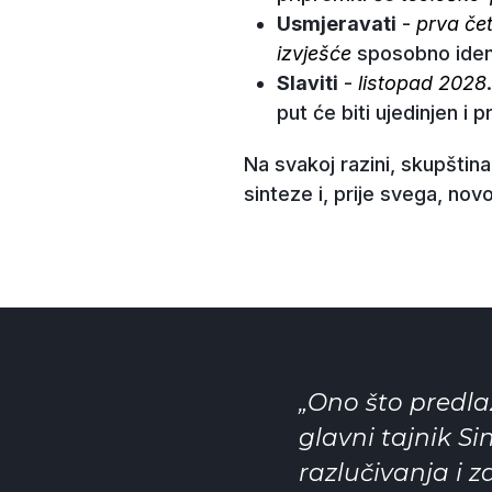
Usmjeravati
-
prva če
izvješće
sposobno identi
Slaviti
-
listopad 2028
put će biti ujedinjen i 
Na svakoj razini, skupštin
sinteze i, prije svega, no
„Ono što predl
glavni tajnik S
razlučivanja i 