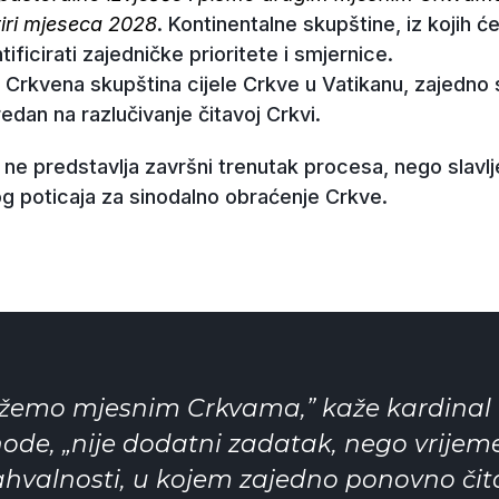
tiri mjeseca 2028
. Kontinentalne skupštine, iz kojih ć
ficirati zajedničke prioritete i smjernice.
. Crkvena skupština cijele Crkve u Vatikanu, zajedno
predan na razlučivanje čitavoj Crkvi.
a ne predstavlja završni trenutak procesa, nego slavlj
vog poticaja za sinodalno obraćenje Crkve.
ažemo mjesnim Crkvama,” kaže kardinal 
inode, „nije dodatni zadatak, nego vrije
zahvalnosti, u kojem zajedno ponovno či