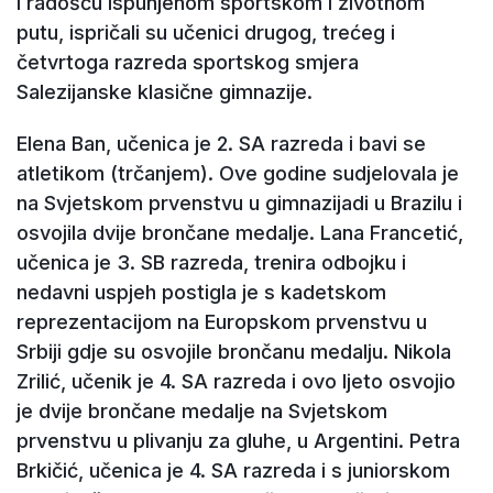
i radošću ispunjenom sportskom i životnom
putu, ispričali su učenici drugog, trećeg i
četvrtoga razreda sportskog smjera
Salezijanske klasične gimnazije.
Elena Ban, učenica je 2. SA razreda i bavi se
atletikom (trčanjem). Ove godine sudjelovala je
na Svjetskom prvenstvu u gimnazijadi u Brazilu i
osvojila dvije brončane medalje. Lana Francetić,
učenica je 3. SB razreda, trenira odbojku i
nedavni uspjeh postigla je s kadetskom
reprezentacijom na Europskom prvenstvu u
Srbiji gdje su osvojile brončanu medalju. Nikola
Zrilić, učenik je 4. SA razreda i ovo ljeto osvojio
je dvije brončane medalje na Svjetskom
prvenstvu u plivanju za gluhe, u Argentini. Petra
Brkičić, učenica je 4. SA razreda i s juniorskom