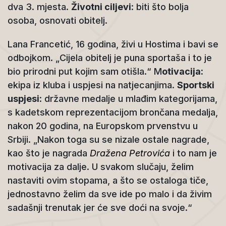
dva 3. mjesta.
Životni ciljevi
: biti što bolja
osoba, osnovati obitelj.
Lana Francetić, 16 godina, živi u Hostima i bavi se
odbojkom. „Cijela obitelj je puna sportaša i to je
bio prirodni put kojim sam otišla.“ M
otivacija:
ekipa iz kluba i uspjesi na natjecanjima.
Sportski
uspjesi
: državne medalje u mlađim kategorijama,
s kadetskom reprezentacijom brončana medalja,
nakon 20 godina, na Europskom prvenstvu u
Srbiji. „Nakon toga su se nizale ostale nagrade,
kao što je nagrada
Dražena Petrovića
i to nam je
motivacija za dalje. U svakom slučaju, želim
nastaviti ovim stopama, a što se ostaloga tiče,
jednostavno želim da sve ide po malo i da živim
sadašnji trenutak jer će sve doći na svoje.“