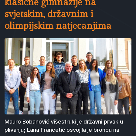
klasične gimnazije na
svjetskim, državnim i
olimpijskim natjecanjima
Mauro Bobanović višestruki je državni prvak u
plivanju; Lana Francetić osvojila je broncu na