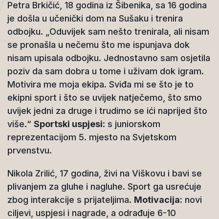
Petra Brkičić, 18 godina iz Šibenika, sa 16 godina
je došla u učenički dom na Sušaku i trenira
odbojku. „Oduvijek sam nešto trenirala, ali nisam
se pronašla u nečemu što me ispunjava dok
nisam upisala odbojku. Jednostavno sam osjetila
poziv da sam dobra u tome i uživam dok igram.
Motivira me moja ekipa. Sviđa mi se što je to
ekipni sport i što se uvijek natječemo, što smo
uvijek jedni za druge i trudimo se ići naprijed što
više.“
Sportski uspjesi
: s juniorskom
reprezentacijom 5. mjesto na Svjetskom
prvenstvu.
Nikola Zrilić, 17 godina, živi na Viškovu i bavi se
plivanjem za gluhe i nagluhe. Sport ga usrećuje
zbog interakcije s prijateljima.
Motivacija:
novi
ciljevi, uspjesi i nagrade, a odrađuje 6-10