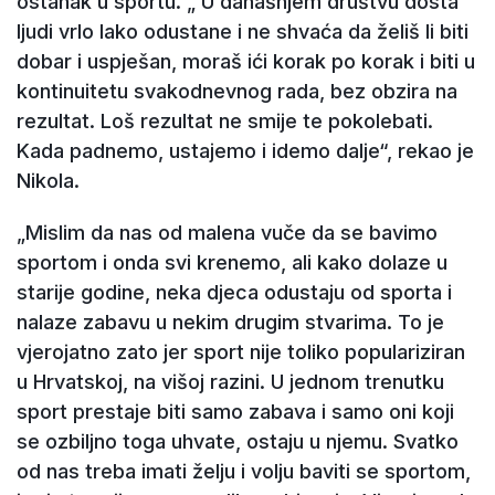
ostanak u sportu. „ U današnjem društvu dosta
ljudi vrlo lako odustane i ne shvaća da želiš li biti
dobar i uspješan, moraš ići korak po korak i biti u
kontinuitetu svakodnevnog rada, bez obzira na
rezultat. Loš rezultat ne smije te pokolebati.
Kada padnemo, ustajemo i idemo dalje“, rekao je
Nikola.
„Mislim da nas od malena vuče da se bavimo
sportom i onda svi krenemo, ali kako dolaze u
starije godine, neka djeca odustaju od sporta i
nalaze zabavu u nekim drugim stvarima. To je
vjerojatno zato jer sport nije toliko populariziran
u Hrvatskoj, na višoj razini.
U jednom trenutku
sport prestaje biti samo zabava i samo oni koji
se ozbiljno toga uhvate, ostaju u njemu. Svatko
od nas treba imati želju i volju baviti se sportom,