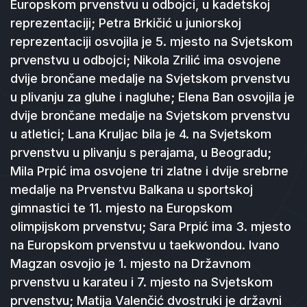
Europskom prvenstvu u odbojci, u kadetskoj
reprezentaciji; Petra Brkičić u juniorskoj
reprezentaciji osvojila je 5. mjesto na Svjetskom
prvenstvu u odbojci; Nikola Zrilić ima osvojene
dvije brončane medalje na Svjetskom prvenstvu
u plivanju za gluhe i nagluhe; Elena Ban osvojila je
dvije brončane medalje na Svjetskom prvenstvu
u atletici; Lana Kruljac bila je 4. na Svjetskom
prvenstvu u plivanju s perajama, u Beogradu;
Mila Prpić ima osvojene tri zlatne i dvije srebrne
medalje na Prvenstvu Balkana u sportskoj
gimnastici te 11. mjesto na Europskom
olimpijskom prvenstvu; Sara Prpić ima 3. mjesto
na Europskom prvenstvu u taekwondou. Ivano
Magzan osvojio je 1. mjesto na Državnom
prvenstvu u karateu i 7. mjesto na Svjetskom
prvenstvu; Matija Valenčić dvostruki je državni