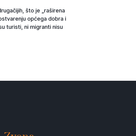
gačijih, što je „raširena
, ostvarenju općega dobra i
u turisti, ni migranti nisu