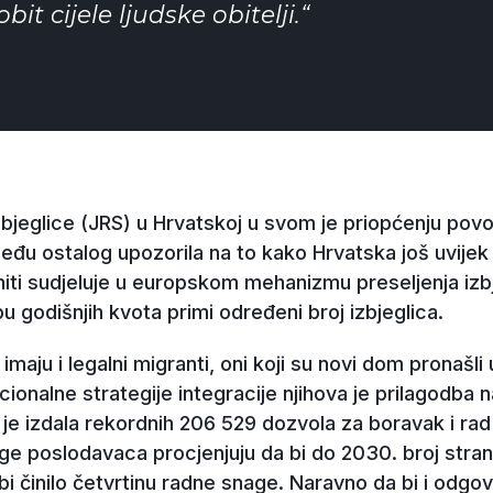
it cijele ljudske obitelji.“
zbjeglice (JRS) u Hrvatskoj u svom je priopćenju po
između ostalog upozorila na to kako Hrvatska još uvij
niti sudjeluje u europskom mehanizmu preseljenja izb
u godišnjih kvota primi određeni broj izbjeglica.
maju i legalni migranti, oni koji su novi dom pronašli 
onalne strategije integracije njihova je prilagodba na
je izdala rekordnih 206 529 dozvola za boravak i rad
ge poslodavaca procjenjuju da bi do 2030. broj stra
bi činilo četvrtinu radne snage. Naravno da bi i odgo