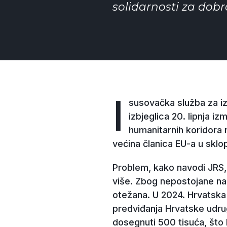
solidarnosti za dobrob
I
susovačka služba za i
izbjeglica 20. lipnja 
humanitarnih koridora 
većina članica EU-a u sklop
Problem, kako navodi JRS, i
više. Zbog nepostojane naci
otežana. U 2024. Hrvatska 
predviđanja Hrvatske udru
dosegnuti 500 tisuća, što 