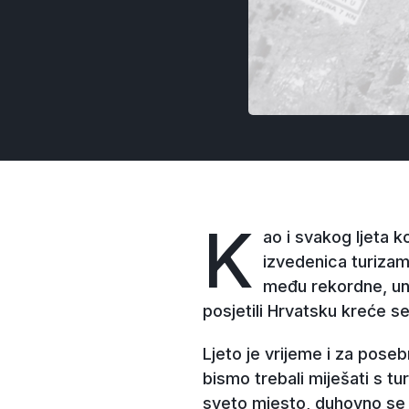
K
ao i svakog ljeta ko
izvedenica turizam
među rekordne, una
posjetili Hrvatsku kreće se
Ljeto je vrijeme i za pos
bismo trebali miješati s tu
sveto mjesto, duhovno se ob