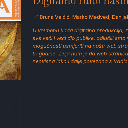
Digitalno ruho naši
Bruna Velčić, Marko Medved, Danije
U vremenu kada digitalna produkcija, za 
sve veći i veći dio publike, odlučili smo
mogućnosti usmjeriti na našu web stran
tri godine. Želja nam je da web stranica 
neovisna iako i dalje povezana s tradic