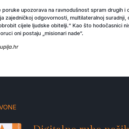
 poruke upozorava na ravnodušnost spram drugih i dru
tnja zajedničkoj odgovornosti, multilateralnoj suradnji
brobit cijele ljudske obitelji.“ Kao što hodočasnici nis
poruci oni postaju „misionari nade“.
upija.hr
ZVONE