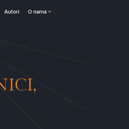
Autori
O nama
ICI,