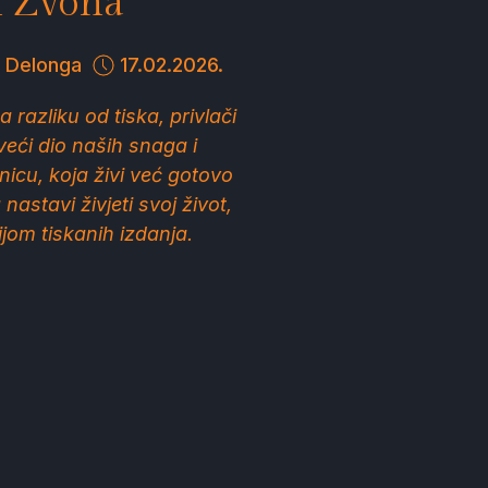
h Zvona
l Delonga
17.02.2026.
razliku od tiska, privlači
 veći dio naših snaga i
icu, koja živi već gotovo
nastavi živjeti svoj život,
ijom tiskanih izdanja.