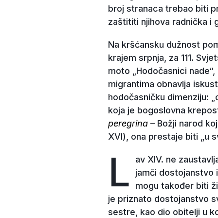
broj stranaca trebao biti pr
zaštititi njihova radnička i
Na kršćansku dužnost poma
krajem srpnja, za 111. Svjets
moto „Hodočasnici nade“, P
migrantima obnavlja iskust
hodočasničku dimenziju: „
koja je bogoslovna krepost
peregrina
– Božji narod koj
XVI), ona prestaje biti „u sv
L
av XIV. ne zaustavl
jamči dostojanstvo i
mogu također biti ž
je priznato dostojanstvo s
sestre, kao dio obitelji u k