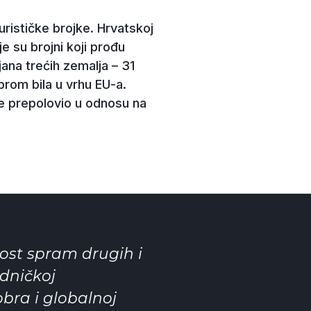
urističke brojke. Hrvatskoj
je su brojni koji prođu
jana trećih zemalja – 31
prom bila u vrhu EU-a.
se prepolovio u odnosu na
ost spram drugih i
edničkoj
bra i globalnoj