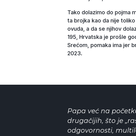
Tako dolazimo do pojma migr
ta brojka kao da nije toliko
ovuda, a da se njihov dolaz
195, Hrvatska je prošle go
Srećom, pomaka ima jer bro
2023.
Papa već na početk
drugačijih, što je „r
odgovornosti, multil