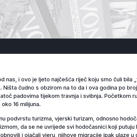
d nas, i ovo je ljeto najčešća riječ koju smo čuli bila „t
. Ništa čudno s obzirom na to da i ova godina po broj
toč padovima tijekom travnja i svibnja. Početkom rujn
 oko 16 milijuna.
ebnu podvrstu turizma, vjerski turizam, odnosno hodo
rizmom, da se ne uvrijede svi hodočasnici koji putuju 
novili i ojačali vjeru, njihove migracije ipak ulaze u 