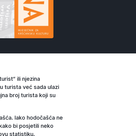
urist“ ili njezina
u turista već sada ulazi
a broj turista koji su
čašća. Iako hodočašća ne
kako bi posjetili neko
ovu statistiku.