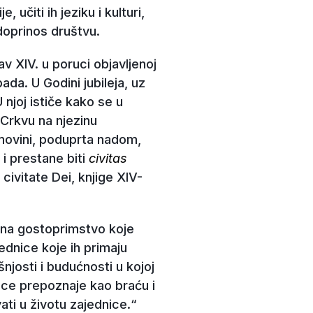
 učiti ih jeziku i kulturi,
j doprinos društvu.
XIV. u poruci objavljenoj
pada. U Godini jubileja, uz
njoj ističe kako se u
 Crkvu na njezinu
movini, poduprta nadom,
i prestane biti
civitas
civitate Dei, knjige XIV-
 na gostoprimstvo koje
jednice koje ih primaju
josti i budućnosti u kojoj
lice prepoznaje kao braću i
vati u životu zajednice.“