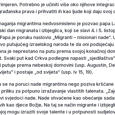
imjeren. Potrebno je učiniti više oko njihove integracije,
 građanska prava i prihvatiti ih kao ljude koji daju svo
ganja migrantima nedvosmisleno je pozvao papa Lav 
ki dan migranata i izbjeglica, koji se slavi 4. i 5. listo
apa je poruku naslovio „Migranti – misionari nade“. U 
vo putujućeg izraelskog naroda te da oni podsjećaju
ona je neprestano na putu prema svojoj konačnoj do
. Svaki put kad Crkva podlegne napasti „sjedilaštva” 
i putuje prema nebeskoj domovini (usp. Augustin, De 
ijetu” i postaje „od svijeta” (usp. Iv 15, 19).
ja se na poruci nade migrantima nego poziva kršćane
 priliku za potpuno izražavanje vlastitih talenata. „Za
ivi svjedoci nade. Nade shvaćene kao obećanje sadašn
vih kao djece Božje. Na taj se način migrante i izbjeg
ojoj mogu izraziti svoje talente i u potpunosti sudjelo