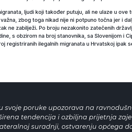
anata, ljudi koji također putuju, ali ne ulaze u ove t
 važna, zbog toga nikad nije ni potpuno točna jer i dal
ak ne zabilježi. Po broju nezakonito zatečenih državl
dine, s obzirom na broj stanovnika, sa Slovenijom i Ci
j registriranih ilegalnih migranata u Hrvatskoj ipak 
u svoje poruke upozorava na ravnodušn
aširena tendencija i ozbiljna prijetnja zaj
ateralnoj suradnji, ostvarenju općega do