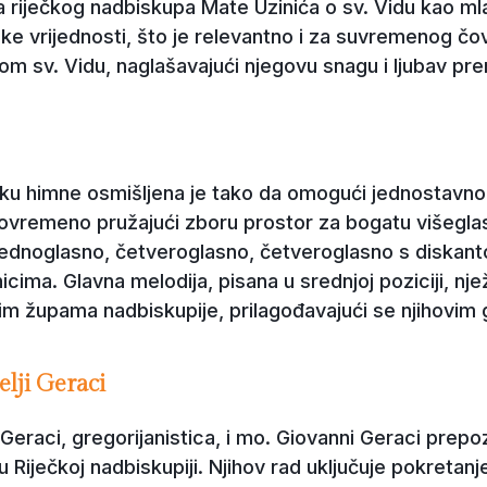
ima riječkog nadbiskupa Mate Uzinića o sv. Vidu kao m
ke vrijednosti, što je relevantno i za suvremenog čo
m sv. Vidu, naglašavajući njegovu snagu i ljubav pre
iku himne osmišljena je tako da omogući jednostavno
tovremeno pružajući zboru prostor za bogatu višeglas
(jednoglasno, četveroglasno, četveroglasno s diskant
cima. Glavna melodija, pisana u srednjoj poziciji, njež
svim župama nadbiskupije, prilagođavajući se njihovi
lji Geraci
Geraci, gregorijanistica, i mo. Giovanni Geraci pre
 Riječkoj nadbiskupiji. Njihov rad uključuje pokretan