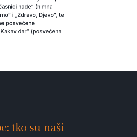
časnici nade“ (himna
mo“ i „Zdravo, Djevo“, te
imne posvećene
 „Kakav dar“ (posvećena
e: tko su naši