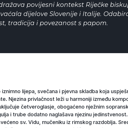
dražava povijesni kontekst Riječke bisku
vaćala dijelove Slovenije i Italije. Odabi
ost, tradicija i povezanost s papom.
 iznimno lijepa, svečana i pjevna skladba koja uspješn
 Njezina privlačnost leži u harmoniji između kompoz
uključuje četveroglasje, obogaćeno nježnim soprans
gulja i trube dodatno naglašava njezinu jedinstvenos
svećeno sv. Vidu, mučeniku iz rimskog razdoblja. Sre