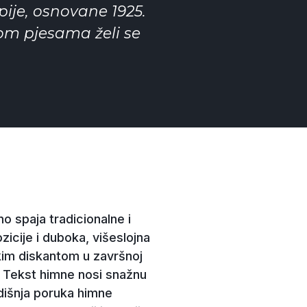
pije, osnovane 1925.
rom pjesama želi se
o spaja tradicionalne i
icije i duboka, višeslojna
kim diskantom u završnoj
t. Tekst himne nosi snažnu
dišnja poruka himne