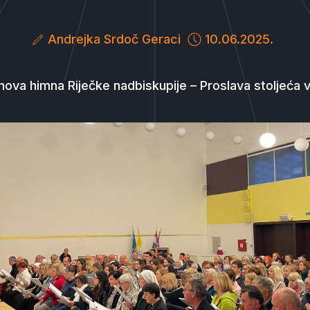
Andrejka Srdoč Geraci
10.06.2025.
nova himna Riječke nadbiskupije – Proslava stoljeća 