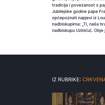
tradicija i povezanost s 
Jubilejske godine pape Fra
općepoznati napjevi iz Lo
nadbiskupima: „Ti, naša h
nadbiskupu Uziniću). Obje 
IZ RUBRIKE:
CRKVEN