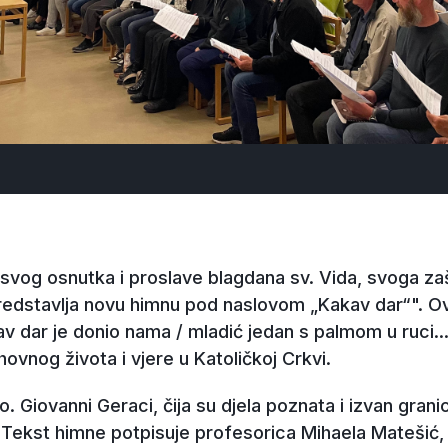
vog osnutka i proslave blagdana sv. Vida, svoga zašt
edstavlja novu himnu pod naslovom „Kakav dar“". Ova
v dar je donio nama / mladić jedan s palmom u ruci...“
ovnog života i vjere u Katoličkoj Crkvi.
o. Giovanni Geraci, čija su djela poznata i izvan grani
Tekst himne potpisuje profesorica Mihaela Matešić, 