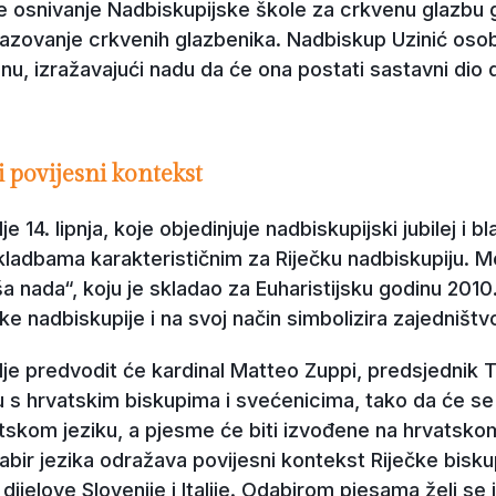
 te osnivanje Nadbiskupijske škole za crkvenu glazbu 
razovanje crkvenih glazbenika. Nadbiskup Uzinić oso
nu, izražavajući nadu da će ona postati sastavni dio
i povijesni kontekst
e 14. lipnja, koje objedinjuje nadbiskupijski jubilej i b
adbama karakterističnim za Riječku nadbiskupiju. Me
ša nada“, koju je skladao za Euharistijsku godinu 2010
e nadbiskupije i na svoj način simbolizira zajedništvo
lje predvodit će kardinal Matteo Zuppi, predsjednik 
 s hrvatskim biskupima i svećenicima, tako da će se li
atskom jeziku, a pjesme će biti izvođene na hrvatsko
dabir jezika odražava povijesni kontekst Riječke bisk
dijelove Slovenije i Italije. Odabirom pjesama želi se i