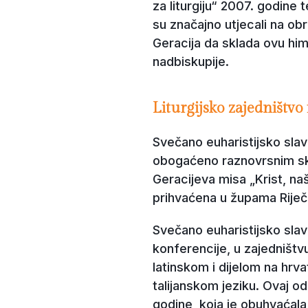
za liturgiju“ 2007. godine
su značajno utjecali na ob
Geracija da sklada ovu him
nadbiskupije.
Liturgijsko zajedništvo 
Svečano euharistijsko slavlj
obogaćeno raznovrsnim skl
Geracijeva misa „Krist, na
prihvaćena u župama Riječk
Svečano euharistijsko slav
konferencije, u zajedništvu
latinskom i dijelom na hrv
talijanskom jeziku. Ovaj o
godine, koja je obuhvaćala 