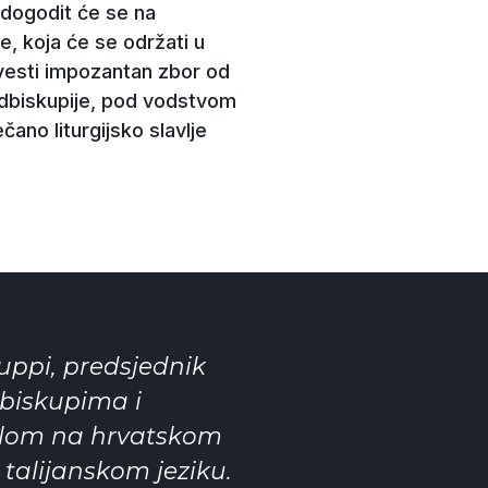
 dogodit će se na
je, koja će se održati u
izvesti impozantan zbor od
nadbiskupije, pod vodstvom
ano liturgijsko slavlje
uppi, predsjednik
 biskupima i
ijelom na hrvatskom
 talijanskom jeziku.