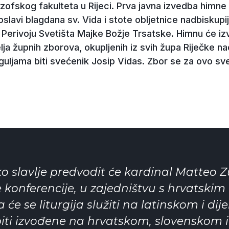
ozofskog fakulteta u Rijeci. Prva javna izvedba himne
roslavi blagdana sv. Vida i stote obljetnice nadbiskupi
i u Perivoju Svetišta Majke Božje Trsatske. Himnu će 
lja župnih zborova, okupljenih iz svih župa Riječke 
guljama biti svećenik Josip Vidas. Zbor se za ovo sveč
o slavlje predvodit će kardinal Matteo Z
 konferencije, u zajedništvu s hrvatskim
 će se liturgija služiti na latinskom i d
biti izvođene na hrvatskom, slovenskom i