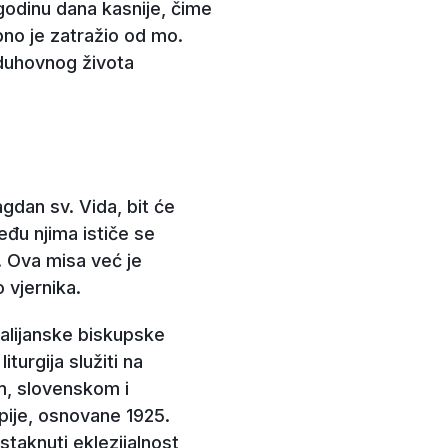
godinu dana kasnije, čime
bno je zatražio od mo.
 duhovnog života
lagdan sv. Vida, bit će
đu njima ističe se
. Ova misa već je
 vjernika.
Talijanske biskupske
turgija služiti na
m, slovenskom i
upije, osnovane 1925.
staknuti eklezijalnost,