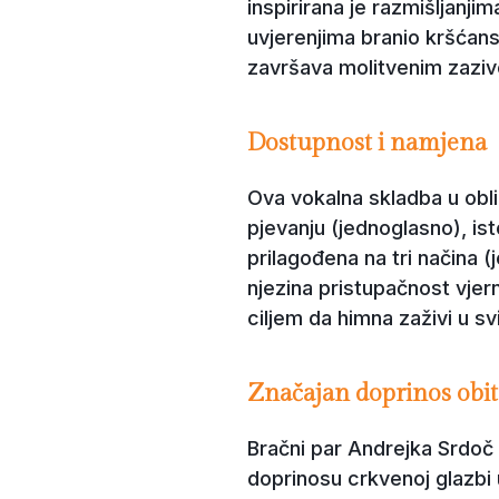
inspirirana je razmišljanj
uvjerenjima branio kršćans
završava molitvenim zazivo
Dostupnost i namjena
Ova vokalna skladba u obl
pjevanju (jednoglasno), is
prilagođena na tri načina 
njezina pristupačnost vjerni
ciljem da himna zaživi u 
Značajan doprinos obite
Bračni par Andrejka Srdoč 
doprinosu crkvenoj glazbi u