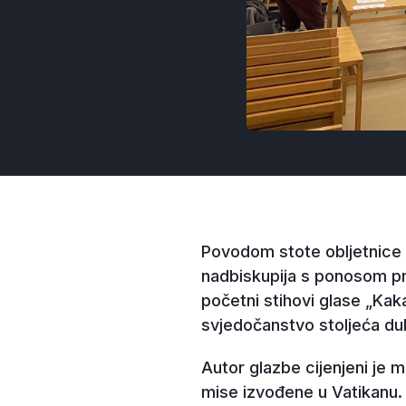
Povodom stote obljetnice s
nadbiskupija s ponosom pr
početni stihovi glase „Kaka
svjedočanstvo stoljeća duh
Autor glazbe cijenjeni je m
mise izvođene u Vatikanu. 