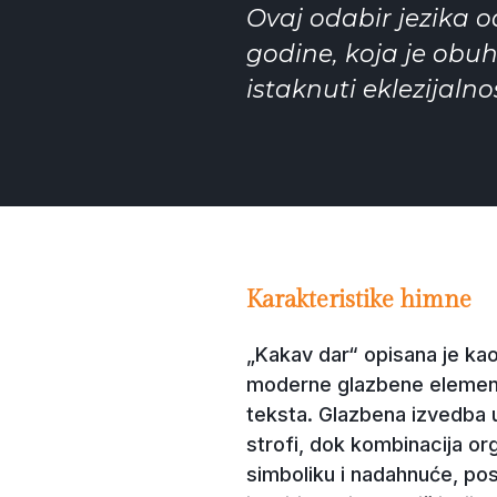
Ovaj odabir jezika o
godine, koja je obuh
istaknuti eklezijaln
Karakteristike himne
„Kakav dar“ opisana je kao
moderne glazbene elemente.
teksta. Glazbena izvedba 
strofi, dok kombinacija or
simboliku i nadahnuće, po