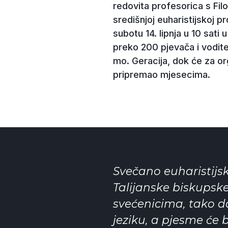
redovita profesorica s Fil
središnjoj euharistijskoj p
subotu 14. lipnja u 10 sat
preko 200 pjevača i vodite
mo. Geracija, dok će za or
pripremao mjesecima.
Svečano euharistijsk
Talijanske biskupske
svećenicima, tako da
jeziku, a pjesme će 