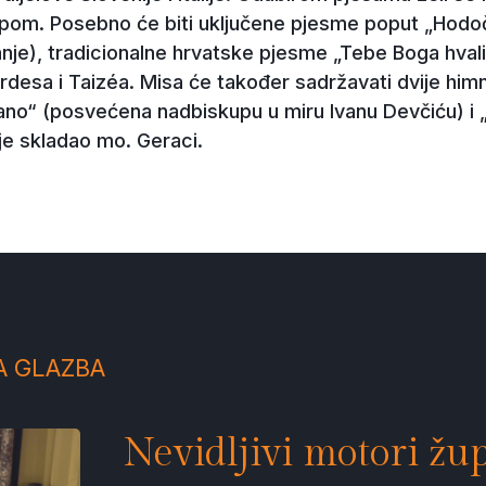
papom. Posebno će biti uključene pjesme poput „Hodo
nje), tradicionalne hrvatske pjesme „Tebe Boga hvali
urdesa i Taizéa. Misa će također sadržavati dvije h
rano“ (posvećena nadbiskupu u miru Ivanu Devčiću) i
je skladao mo. Geraci.
A GLAZBA
Nevidljivi motori žup