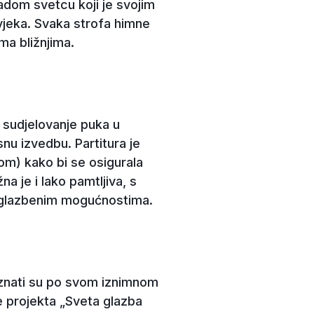
ladom svetcu koji je svojim
vjeka. Svaka strofa himne
ma bližnjima.
 sudjelovanje puka u
nu izvedbu. Partitura je
om) kako bi se osigurala
na je i lako pamtljiva, s
m glazbenim mogućnostima.
poznati su po svom iznimnom
je projekta „Sveta glazba