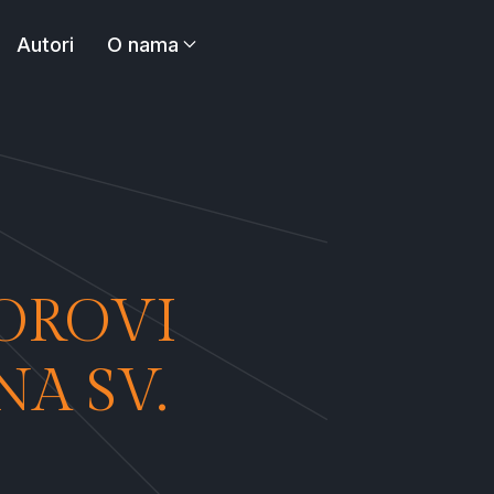
Autori
O nama
BOROVI
A SV.