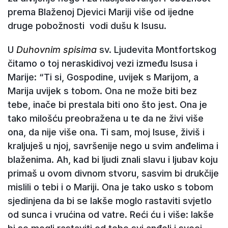
prema Blaženoj Djevici Mariji više od ijedne
druge pobožnosti vodi dušu k Isusu.
U
Duhovnim spisima
sv. Ljudevita Montfortskog
čitamo o toj neraskidivoj vezi između Isusa i
Marije: “Ti si, Gospodine, uvijek s Marijom, a
Marija uvijek s tobom. Ona ne može biti bez
tebe, inače bi prestala biti ono što jest. Ona je
tako milošću preobražena u te da ne živi više
ona, da nije više ona. Ti sam, moj Isuse, živiš i
kraljuješ u njoj, savršenije nego u svim anđelima i
blaženima. Ah, kad bi ljudi znali slavu i ljubav koju
primaš u ovom divnom stvoru, sasvim bi drukčije
mislili o tebi i o Mariji. Ona je tako usko s tobom
sjedinjena da bi se lakše moglo rastaviti svjetlo
od sunca i vrućina od vatre. Reći ću i više: lakše