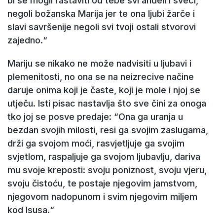
bi se mogli rastaviti od tebe svi anđeli i sveci,
negoli božanska Marija jer te ona ljubi žarče i
slavi savršenije negoli svi tvoji ostali stvorovi
zajedno.“
Mariju se nikako ne može nadvisiti u ljubavi i
plemenitosti, no ona se na neizrecive načine
daruje onima koji je časte, koji je mole i njoj se
utječu. Isti pisac nastavlja što sve čini za onoga
tko joj se posve predaje: “Ona ga uranja u
bezdan svojih milosti, resi ga svojim zaslugama,
drži ga svojom moći, rasvjetljuje ga svojim
svjetlom, raspaljuje ga svojom ljubavlju, dariva
mu svoje kreposti: svoju poniznost, svoju vjeru,
svoju čistoću, te postaje njegovim jamstvom,
njegovom nadopunom i svim njegovim miljem
kod Isusa.“