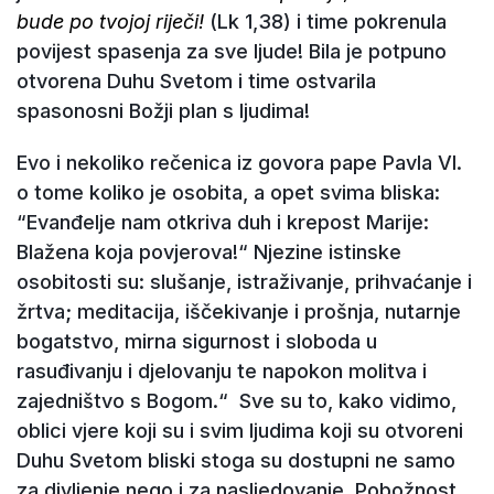
bude po tvojoj riječi!
(Lk 1,38) i time pokrenula
povijest spasenja za sve ljude! Bila je potpuno
otvorena Duhu Svetom i time ostvarila
spasonosni Božji plan s ljudima!
Evo i nekoliko rečenica iz govora pape Pavla VI.
o tome koliko je osobita, a opet svima bliska:
“Evanđelje nam otkriva duh i krepost Marije:
Blažena koja povjerova!“ Njezine istinske
osobitosti su: slušanje, istraživanje, prihvaćanje i
žrtva; meditacija, iščekivanje i prošnja, nutarnje
bogatstvo, mirna sigurnost i sloboda u
rasuđivanju i djelovanju te napokon molitva i
zajedništvo s Bogom.“ Sve su to, kako vidimo,
oblici vjere koji su i svim ljudima koji su otvoreni
Duhu Svetom bliski stoga su dostupni ne samo
za divljenje nego i za nasljedovanje. Pobožnost