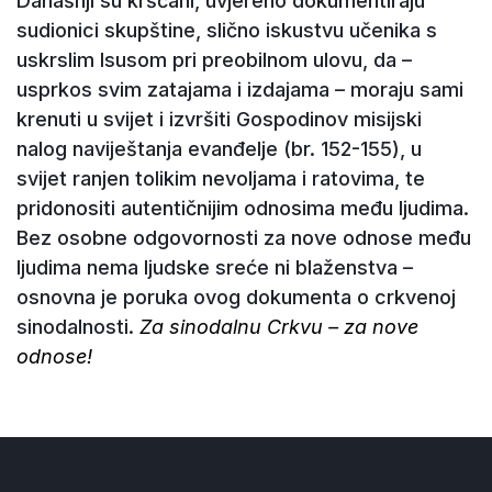
Današnji su kršćani, uvjereno dokumentiraju
sudionici skupštine, slično iskustvu učenika s
uskrslim Isusom pri preobilnom ulovu, da –
usprkos svim zatajama i izdajama – moraju sami
krenuti u svijet i izvršiti Gospodinov misijski
nalog naviještanja evanđelje (br. 152-155), u
svijet ranjen tolikim nevoljama i ratovima, te
pridonositi autentičnijim odnosima među ljudima.
Bez osobne odgovornosti za nove odnose među
ljudima nema ljudske sreće ni blaženstva –
osnovna je poruka ovog dokumenta o crkvenoj
sinodalnosti.
Za sinodalnu Crkvu – za nove
odnose!