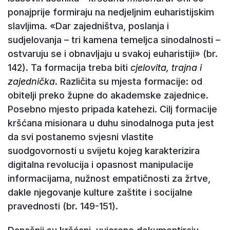
ponajprije formiraju na nedjeljnim euharistijskim
slavljima. «Dar zajedništva, poslanja i
sudjelovanja – tri kamena temeljca sinodalnosti –
ostvaruju se i obnavljaju u svakoj euharistiji» (br.
142). Ta formacija treba biti
cjelovita, trajna i
zajednička
. Različita su mjesta formacije: od
obitelji preko župne do akademske zajednice.
Posebno mjesto pripada katehezi. Cilj formacije
kršćana misionara u duhu sinodalnoga puta jest
da svi postanemo svjesni vlastite
suodgovornosti u svijetu kojeg karakterizira
digitalna revolucija i opasnost manipulacije
informacijama, nužnost empatičnosti za žrtve,
dakle njegovanje kulture zaštite i socijalne
pravednosti (br. 149-151).