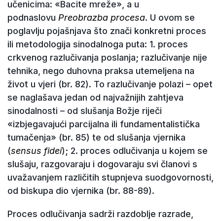
učenicima: «Bacite mreže», a u
podnaslovu
Preobrazba procesa
. U ovom se
poglavlju pojašnjava što znači konkretni proces
ili metodologija sinodalnoga puta: 1. proces
crkvenog razlučivanja poslanja; razlučivanje nije
tehnika, nego duhovna praksa utemeljena na
život u vjeri (br. 82). To razlučivanje polazi – opet
se naglašava jedan od najvažnijih zahtjeva
sinodalnosti – od slušanja Božje riječi
«izbjegavajući parcijalna ili fundamentalistička
tumačenja» (br. 85) te od slušanja vjernika
(
sensus fidei
); 2. proces odlučivanja u kojem se
slušaju, razgovaraju i dogovaraju svi članovi s
uvažavanjem različitih stupnjeva suodgovornosti,
od biskupa dio vjernika (br. 88-89).
Proces odlučivanja sadrži razdoblje razrade,