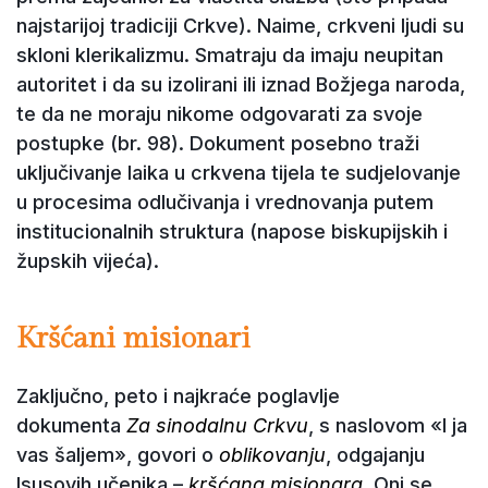
najstarijoj tradiciji Crkve). Naime, crkveni ljudi su
skloni klerikalizmu. Smatraju da imaju neupitan
autoritet i da su izolirani ili iznad Božjega naroda,
te da ne moraju nikome odgovarati za svoje
postupke (br. 98). Dokument posebno traži
uključivanje laika u crkvena tijela te sudjelovanje
u procesima odlučivanja i vrednovanja putem
institucionalnih struktura (napose biskupijskih i
župskih vijeća).
Kršćani misionari
Zaključno, peto i najkraće poglavlje
dokumenta
Za sinodalnu Crkvu
, s naslovom «I ja
vas šaljem», govori o
oblikovanju
, odgajanju
Isusovih učenika –
kršćana misionara
. Oni se