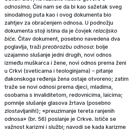
odnosima
. Čini nam se da bi kao sažetak sveg
sinodalnog puta kao i ovog dokumenta bio
zahtjev za obraćenjem odnosa. U podnožju
dokumenta stoji istina da je čovjek
relacijsko
biće
. Čitav dokument, posebno navedena dva
poglavlja, traži
preobrazbu odnosa
: bolje
uzajamno slušanje jedni drugih, novi odnos
između muškarca i žene, novi odnos prema ženi
u Crkvi (sveticama i teologinjama) – pitanje
đakonskoga ređenja žena ostaje otvoreno; zatim
traže se novi odnosi prema djeci, mladima,
osobama s invaliditetom, redovnicima, laicima;
pomnije slušanje glasova žrtava (posebno
zlostavljanih!); «preuzimanje tereta ranjenih
odnosa» (br. 56) poslanje je Crkve. Ističe se
važnost karizmi i službi; navodi se kada karizme