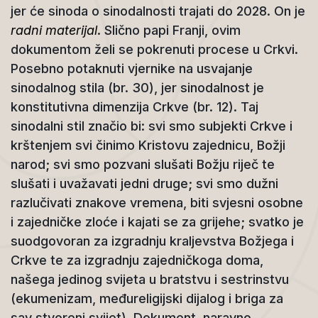
jer će sinoda o sinodalnosti trajati do 2028. On je
radni materijal
. Slično papi Franji, ovim
dokumentom želi se pokrenuti procese u Crkvi.
Posebno potaknuti vjernike na usvajanje
sinodalnog stila (br. 30), jer sinodalnost je
konstitutivna dimenzija Crkve (br. 12). Taj
sinodalni stil značio bi: svi smo subjekti Crkve i
krštenjem svi činimo Kristovu zajednicu, Božji
narod; svi smo pozvani slušati Božju riječ te
slušati i uvažavati jedni druge; svi smo dužni
razlučivati znakove vremena, biti svjesni osobne
i zajedničke zloće i kajati se za grijehe; svatko je
suodgovoran za izgradnju kraljevstva Božjega i
Crkve te za izgradnju zajedničkoga doma,
našega jedinog svijeta u bratstvu i sestrinstvu
(ekumenizam, međureligijski dijalog i briga za
sav stvoreni svijet). Dokument, naravno,