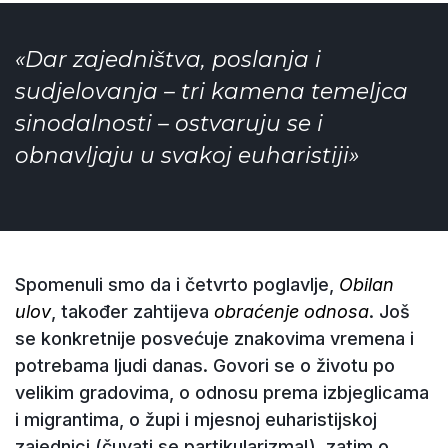
«Dar zajedništva, poslanja i
sudjelovanja – tri kamena temeljca
sinodalnosti – ostvaruju se i
obnavljaju u svakoj euharistiji»
Spomenuli smo da i četvrto poglavlje,
Obilan
ulov
, također zahtijeva
obraćenje odnosa
. Još
se konkretnije posvećuje znakovima vremena i
potrebama ljudi danas. Govori se o životu po
velikim gradovima, o odnosu prema izbjeglicama
i migrantima, o župi i mjesnoj euharistijskoj
zajednici (čuvati se partikularizma!), zatim o