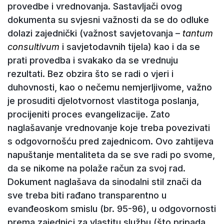
provedbe i vrednovanja. Sastavljači ovog
dokumenta su svjesni važnosti da se do odluke
dolazi zajednički (važnost savjetovanja –
tantum
consultivum
i savjetodavnih tijela) kao i da se
prati provedba i svakako da se vrednuju
rezultati. Bez obzira što se radi o vjeri i
duhovnosti, kao o nečemu nemjerljivome, važno
je prosuditi djelotvornost vlastitoga poslanja,
procijeniti proces evangelizacije. Zato
naglašavanje vrednovanje koje treba povezivati
s odgovornošću pred zajednicom. Ovo zahtijeva
napuštanje mentaliteta da se sve radi po svome,
da se nikome na polaže račun za svoj rad.
Dokument naglašava da sinodalni stil znači da
sve treba biti rađano transparentno u
evanđeoskom smislu (br. 95-96), u odgovornosti
prema zajednici za vlastitu službu (što pripada