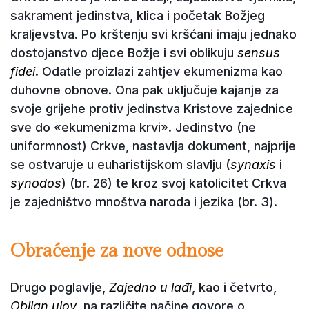
sakrament jedinstva, klica i početak Božjeg
kraljevstva. Po krštenju svi kršćani imaju jednako
dostojanstvo djece Božje i svi oblikuju
sensus
fidei
. Odatle proizlazi zahtjev ekumenizma kao
duhovne obnove. Ona pak uključuje kajanje za
svoje grijehe protiv jedinstva Kristove zajednice
sve do «ekumenizma krvi». Jedinstvo (ne
uniformnost) Crkve, nastavlja dokument, najprije
se ostvaruje u euharistijskom slavlju (
synaxis
i
synodos
) (br. 26) te kroz svoj katolicitet Crkva
je zajedništvo mnoštva naroda i jezika (br. 3).
Obraćenje za nove odnose
Drugo poglavlje,
Zajedno u lađi
, kao i četvrto,
Obilan ulov
, na različite načine govore o