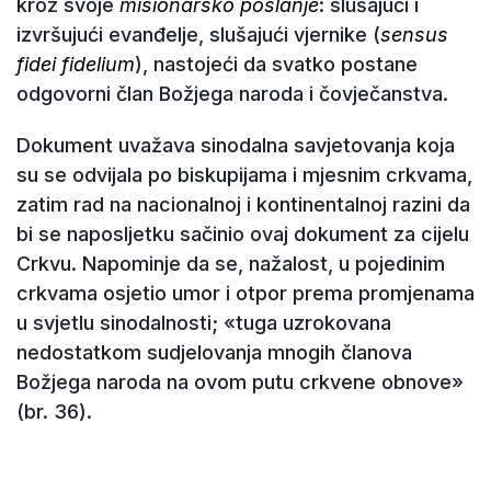
kroz svoje
misionarsko poslanje
: slušajući i
izvršujući evanđelje, slušajući vjernike (
sensus
fidei fidelium
), nastojeći da svatko postane
odgovorni član Božjega naroda i čovječanstva.
Dokument uvažava sinodalna savjetovanja koja
su se odvijala po biskupijama i mjesnim crkvama,
zatim rad na nacionalnoj i kontinentalnoj razini da
bi se naposljetku sačinio ovaj dokument za cijelu
Crkvu. Napominje da se, nažalost, u pojedinim
crkvama osjetio umor i otpor prema promjenama
u svjetlu sinodalnosti; «tuga uzrokovana
nedostatkom sudjelovanja mnogih članova
Božjega naroda na ovom putu crkvene obnove»
(br. 36).