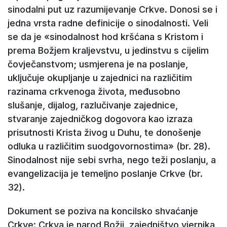
sinodalni put uz razumijevanje Crkve. Donosi se i
jedna vrsta radne definicije o sinodalnosti. Veli
se da je «sinodalnost hod kršćana s Kristom i
prema Božjem kraljevstvu, u jedinstvu s cijelim
čovječanstvom; usmjerena je na poslanje,
uključuje okupljanje u zajednici na različitim
razinama crkvenoga života, međusobno
slušanje, dijalog, razlučivanje zajednice,
stvaranje zajedničkog dogovora kao izraza
prisutnosti Krista živog u Duhu, te donošenje
odluka u različitim suodgovornostima» (br. 28).
Sinodalnost nije sebi svrha, nego teži poslanju, a
evangelizacija je temeljno poslanje Crkve (br.
32).
Dokument se poziva na koncilsko shvaćanje
Crkve: Crkva je narod Božji, zajedništvo vjernika,