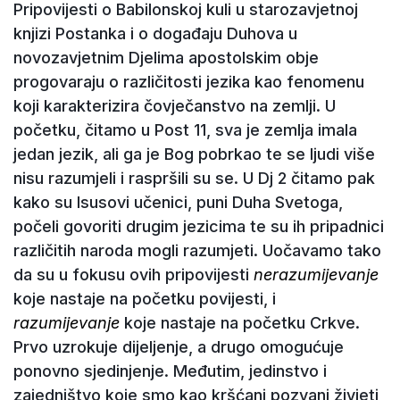
Pripovijesti o Babilonskoj kuli u starozavjetnoj
knjizi Postanka i o događaju Duhova u
novozavjetnim Djelima apostolskim obje
progovaraju o različitosti jezika kao fenomenu
koji karakterizira čovječanstvo na zemlji. U
početku, čitamo u Post 11, sva je zemlja imala
jedan jezik, ali ga je Bog pobrkao te se ljudi više
nisu razumjeli i raspršili su se. U Dj 2 čitamo pak
kako su Isusovi učenici, puni Duha Svetoga,
počeli govoriti drugim jezicima te su ih pripadnici
različitih naroda mogli razumjeti. Uočavamo tako
da su u fokusu ovih pripovijesti
nerazumijevanje
koje nastaje na početku povijesti, i
razumijevanje
koje nastaje na početku Crkve.
Prvo uzrokuje dijeljenje, a drugo omogućuje
ponovno sjedinjenje. Međutim, jedinstvo i
zajedništvo koje smo kao kršćani pozvani živjeti