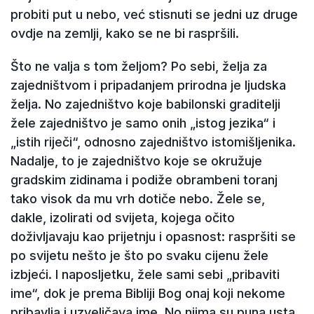
probiti put u nebo, već stisnuti se jedni uz druge
ovdje na zemlji, kako se ne bi raspršili.
Što ne valja s tom željom? Po sebi, želja za
zajedništvom i pripadanjem prirodna je ljudska
želja. No zajedništvo koje babilonski graditelji
žele zajedništvo je samo onih „istog jezika“ i
„istih riječi“, odnosno zajedništvo istomišljenika.
Nadalje, to je zajedništvo koje se okružuje
gradskim zidinama i podiže obrambeni toranj
tako visok da mu vrh dotiče nebo. Žele se,
dakle, izolirati od svijeta, kojega očito
doživljavaju kao prijetnju i opasnost: raspršiti se
po svijetu nešto je što po svaku cijenu žele
izbjeći. I naposljetku, žele sami sebi „pribaviti
ime“, dok je prema Bibliji Bog onaj koji nekome
pribavlja i uzveličava ime. No njima su puna usta