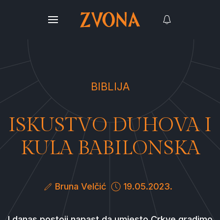
BIBLIJA
ISKUSTVO DUHOVA I
KULA BABILONSKA
Bruna Velčić
19.05.2023.
I danas postoji napast da umjesto Crkve gradimo