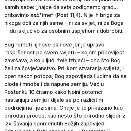
samih sebe: „hajde da
sebi
podignemo grad...
pribavimo
sebi
ime“ (Post 11,4). Nije ih briga za
nikoga doli za njih same – ni za svijet, ni za Boga
– idu isključivo za osobnim uspjehom i dobrobiti.
Bog remeti njihove planove jer je upravo
raspršenost po svem svijetu – kojom pripovijest
završava, a koju ljudi žele izbjeći – ono što Bog
želi za čovječanstvo. Prilikom stvaranja svijeta, i
opet nakon potopa, Bog zapovijeda ljudima da se
plode i množe i da napune zemlju. Već u
Postanku 10 čitamo kako Noini potomci
nastanjuju zemlju i dijele se po različitim
područjima i jezicima. Ondje je to prikazano kao
prirodan proces, kao nešto što prirodno slijedi iz
izvršavanja spomenutih Božjih zapovijedi.