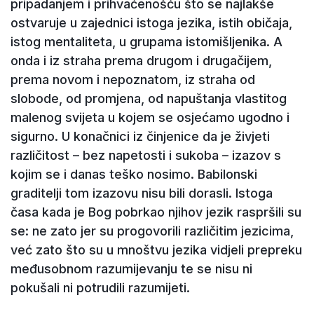
pripadanjem i prihvaćenošću što se najlakše
ostvaruje u zajednici istoga jezika, istih običaja,
istog mentaliteta, u grupama istomišljenika. A
onda i iz straha prema drugom i drugačijem,
prema novom i nepoznatom, iz straha od
slobode, od promjena, od napuštanja vlastitog
malenog svijeta u kojem se osjećamo ugodno i
sigurno. U konačnici iz činjenice da je živjeti
različitost – bez napetosti i sukoba – izazov s
kojim se i danas teško nosimo. Babilonski
graditelji tom izazovu nisu bili dorasli. Istoga
časa kada je Bog pobrkao njihov jezik raspršili su
se: ne zato jer su progovorili različitim jezicima,
već zato što su u mnoštvu jezika vidjeli prepreku
međusobnom razumijevanju te se nisu ni
pokušali ni potrudili razumijeti.