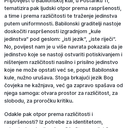
Pripovijest o Babilonskoj kuli, u Postanku 11,
tematizira pak ljudski otpor prema raspršenosti,
a time i prema različitosti te traženje jedinstva
putem uniformnosti. Babilonski graditelji nastoje
doskočiti raspršenosti izgradnjom „kule
jedinstva“ pod geslom: „isti jezik“, „iste riječi“.
No, povijest nam je u više navrata pokazala da je
jedinstvo koje se nastoji ostvariti potiskivanjem i
ništenjem različitosti nasilno i prisilno jedinstvo
koje ne može opstati već se, poput Babilonske
kule, nužno urušava. Stoga brkajući jezik Bog
čovjeka ne kažnjava, već ga zapravo spašava od
njega samoga: otvara prostor za različitost, za
slobodu, za proročku kritiku.
Odakle pak otpor prema različitosti i
raspršenosti? Iz potrebe za identitetom,