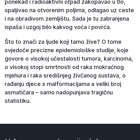
ponekad i radioaktivni otpad zakopavao u tlo,
spaljivao na otvorenim poljima, odlagao uz ceste
i na obradivom zemljištu. Sada je tu zabranjena
ispaša i uzgoj bilo kakvog voća i povrća.
Što to znači za ljude koji tamo žive? O tome
svjedoče precizne epidemiološke studije, koje
govore o visokoj učestalosti tumora, karcinoma,
o visokoj stopi smrtnosti od raka mokraćnog
mjehura i raka središnjeg živčanog sustava, o
rađanju djece s malformacijama a veliki broj
asmatičara – samo nadopunjava tragičnu
statistiku.