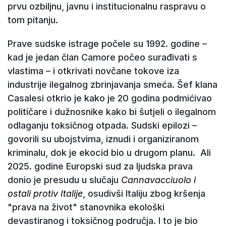
prvu ozbiljnu, javnu i institucionalnu raspravu o
tom pitanju.
Prave sudske istrage počele su 1992. godine –
kad je jedan član Camore počeo surađivati s
vlastima – i otkrivati novčane tokove iza
industrije ilegalnog zbrinjavanja smeća. Šef klana
Casalesi otkrio je kako je 20 godina podmićivao
političare i dužnosnike kako bi šutjeli o ilegalnom
odlaganju toksičnog otpada. Sudski epilozi –
govorili su ubojstvima, iznudi i organiziranom
kriminalu, dok je ekocid bio u drugom planu. Ali
2025. godine Europski sud za ljudska prava
donio je presudu u slučaju
Cannavacciuolo i
ostali protiv Italije
, osudivši Italiju zbog kršenja
"prava na život" stanovnika ekološki
devastiranog i toksičnog područja. I to je bio