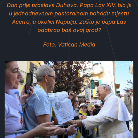
Dan prije proslave Duhova, Papa Lav XIV. bio je
u jednodnevnom pastoralnom pohodu mjestu
Acerra, u okolici Napulja. Zašto je papa Lav
odabrao baš ovaj grad?
Foto: Vatican Media