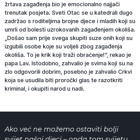
žrtava zagađenja bio je emocionalno najjači
trenutak posjeta. Sveti Otac se u katedrali dugo
zadržao s roditeljima brojne djece i mladih koji su
umrli od bolesti uzrokovanih zagađenjem okoliša.
„Došao sam prije svega skupiti suze onih koji su
izgubili osobe koje su voljeli zbog zagađenja
okoliša. To je krik koji traži obraćenje!”, rekao je
papa Lav. Istodobno, zahvalio je svima koji su na
zlo odgovorili dobrim, posebno je zahvalio Crkvi
koja se usudila biti proročki glas te razotkriti
kriminal, i okupiti narod u nadi.
Ako već ne možemo ostaviti bolji
svijet našoj djeci – onda tom svijetu