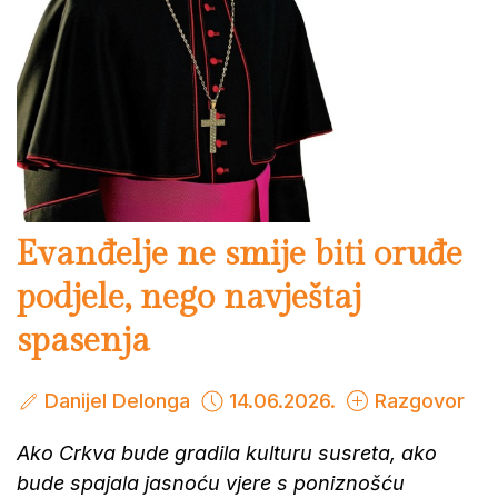
Evanđelje ne smije biti oruđe
podjele, nego navještaj
spasenja
Danijel Delonga
14.06.2026.
Razgovor
Ako Crkva bude gradila kulturu susreta, ako
bude spajala jasnoću vjere s poniznošću