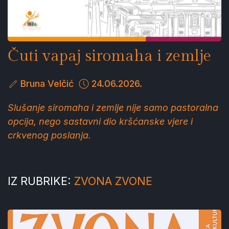
Čuti vapaj siromaha i zemlje
Bruna Velčić
24.06.2026.
Slušanje siromaha i zemlje nije samo pastoralna
opcija, nego sastavni dio kršćanske vjere i
crkvenog poslanja.
IZ RUBRIKE:
ZVONA ZVONE