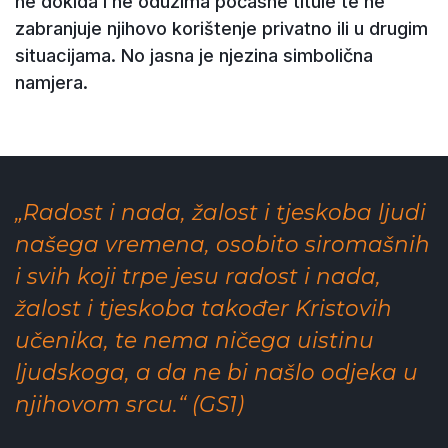
ne dokida i ne oduzima počasne titule te ne
zabranjuje njihovo korištenje privatno ili u drugim
situacijama. No jasna je njezina simbolična
namjera.
„Radost i nada, žalost i tjeskoba ljudi
našega vremena, osobito siromašnih
i svih koji trpe jesu radost i nada,
žalost i tjeskoba također Kristovih
učenika, te nema ničega uistinu
ljudskoga, a da ne bi našlo odjeka u
njihovom srcu.“ (GS1)