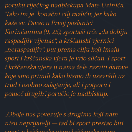
poruku riječkog nadbiskupa Mate Uzinića.
"Iako im je konačni cilj različit, jer kako
kaže sv. Pavao u Prvoj poslanici
Korinćanima (9, 25), sportaši trče „da dobiju
raspadljiv vijenac“, a kršćanski vjernici
„neraspadljiv“, put prema cilju koji imaju
sport i kršćanska vjera je vrlo sličan. I sport
i kršćanska vjera u nama žele razviti darove
koje smo primili kako bismo ih usavršili uz
trud i osobno zalaganje, ali i potporu i
pomoć drugih", poručio je nadbiskup.
„Oboje nas povezuje s drugima koji nam
nisu neprijatelji – tad bi sport prestao biti