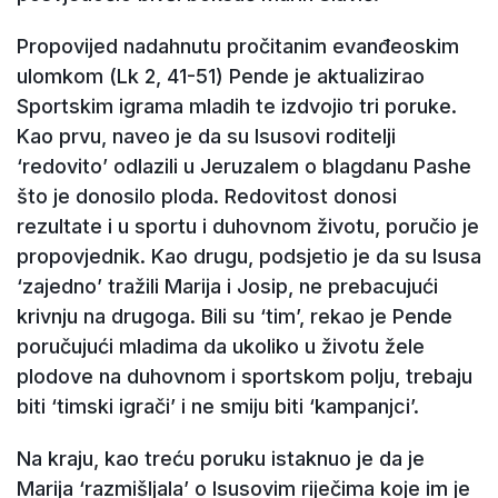
Propovijed nadahnutu pročitanim evanđeoskim
ulomkom (Lk 2, 41-51) Pende je aktualizirao
Sportskim igrama mladih te izdvojio tri poruke.
Kao prvu, naveo je da su Isusovi roditelji
‘redovito’ odlazili u Jeruzalem o blagdanu Pashe
što je donosilo ploda. Redovitost donosi
rezultate i u sportu i duhovnom životu, poručio je
propovjednik. Kao drugu, podsjetio je da su Isusa
‘zajedno’ tražili Marija i Josip, ne prebacujući
krivnju na drugoga. Bili su ‘tim’, rekao je Pende
poručujući mladima da ukoliko u životu žele
plodove na duhovnom i sportskom polju, trebaju
biti ‘timski igrači’ i ne smiju biti ‘kampanjci’.
Na kraju, kao treću poruku istaknuo je da je
Marija ‘razmišljala’ o Isusovim riječima koje im je