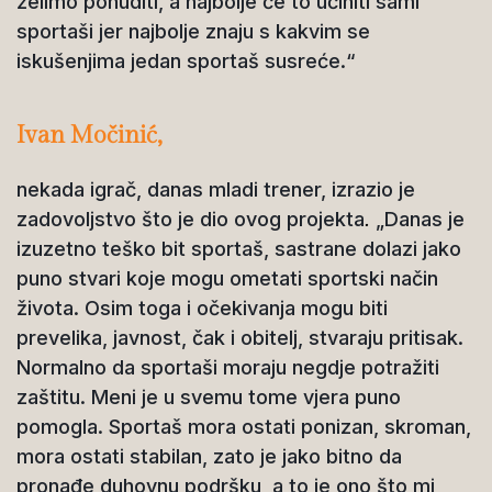
želimo ponuditi, a najbolje će to učiniti sami
sportaši jer najbolje znaju s kakvim se
iskušenjima jedan sportaš susreće.“
Ivan Močinić,
nekada igrač, danas mladi trener, izrazio je
zadovoljstvo što je dio ovog projekta
.
„Danas je
izuzetno teško bit sportaš, sastrane dolazi jako
puno stvari koje mogu ometati sportski način
života. Osim toga i očekivanja mogu biti
prevelika, javnost, čak i obitelj, stvaraju pritisak.
Normalno da sportaši moraju negdje potražiti
zaštitu. Meni je u svemu tome vjera puno
pomogla. Sportaš mora ostati ponizan, skroman,
mora ostati stabilan, zato je jako bitno da
pronađe duhovnu podršku, a to je ono što mi