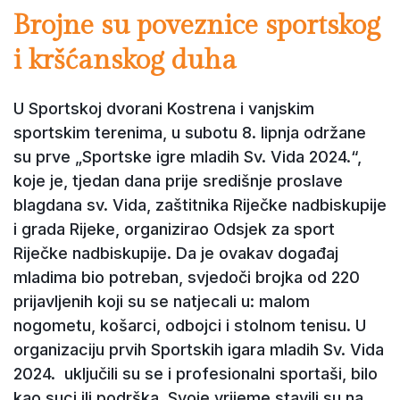
Brojne su poveznice sportskog
i kršćanskog duha
U Sportskoj dvorani Kostrena i vanjskim
sportskim terenima, u subotu 8. lipnja održane
su prve „Sportske igre mladih Sv. Vida 2024.“,
koje je, tjedan dana prije središnje proslave
blagdana sv. Vida, zaštitnika Riječke nadbiskupije
i grada Rijeke, organizirao Odsjek za sport
Riječke nadbiskupije. Da je ovakav događaj
mladima bio potreban, svjedoči brojka od 220
prijavljenih koji su se natjecali u: malom
nogometu, košarci, odbojci i stolnom tenisu. U
organizaciju prvih Sportskih igara mladih Sv. Vida
2024. uključili su se i profesionalni sportaši, bilo
kao suci ili podrška. Svoje vrijeme stavili su na