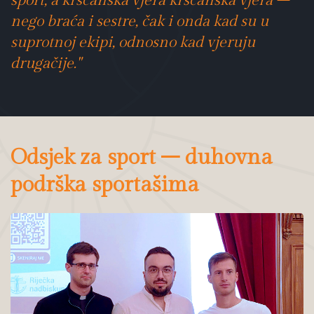
sport, a kršćanska vjera kršćanska vjera –
nego braća i sestre, čak i onda kad su u
suprotnoj ekipi, odnosno kad vjeruju
drugačije."
Odsjek za sport – duhovna
podrška sportašima