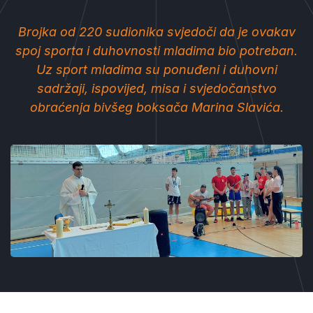
Brojka od 220 sudionika svjedoči da je ovakav
spoj sporta i duhovnosti mladima bio potreban.
Uz sport mladima su ponuđeni i duhovni
sadržaji, ispovijed, misa i svjedočanstvo
obraćenja bivšeg boksača Marina Slavića.