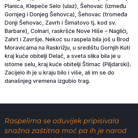
Planica, Klepeče Selo (ulaz), Šehovac (između
Gornjeg i Donjeg Šehovca), Šehovac (tromeđa
Donji Šehovac, Zavrh i Šimatovo tj. kod sv.
Barbare), Colnari, raskršće Nove Hiše – Naglići,
Zahrt i Završje. Nekoć su raspela bila još u Brod
Moravicama na Raskrižju, u središtu Gornjih Kuti
kraj kuće obitelji Delač, a sveta slika bila je u
istome selu, kraj kuće obitelji Štimac (Piljdarski).
Zacijelo ih je u kraju bilo i više, ali im se do
današnjeg vremena izgubio trag.
Raspelima se oduvijek pripisivala
snažna zaštitna moć pa ih je narod