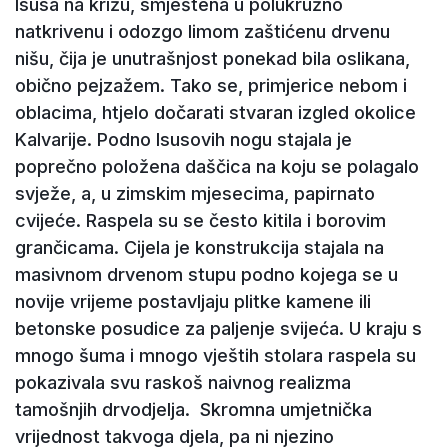
Isusa na križu, smještena u polukružno
natkrivenu i odozgo limom zaštićenu drvenu
nišu, čija je unutrašnjost ponekad bila oslikana,
obično pejzažem. Tako se, primjerice nebom i
oblacima, htjelo dočarati stvaran izgled okolice
Kalvarije. Podno Isusovih nogu stajala je
poprečno položena daščica na koju se polagalo
svježe, a, u zimskim mjesecima, papirnato
cvijeće. Raspela su se često kitila i borovim
grančicama. Cijela je konstrukcija stajala na
masivnom drvenom stupu podno kojega se u
novije vrijeme postavljaju plitke kamene ili
betonske posudice za paljenje svijeća. U kraju s
mnogo šuma i mnogo vještih stolara raspela su
pokazivala svu raskoš naivnog realizma
tamošnjih drvodjelja. Skromna umjetnička
vrijednost takvoga djela, pa ni njezino