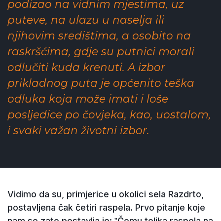
podizao na vidnim mjestima, uz
puteve, na ulazu u naselja ili
njihovim središtima, a osobito na
raskršćima, gdje su putnici morali
odlučiti kuda krenuti. A izbor
prikladnog puta je općenito teška
odluka koja može imati i loše
posljedice po čovjeka, kao, uostalom,
i svaki važan životni izbor.
Vidimo da su, primjerice u okolici sela Razdrto,
postavljena čak četiri raspela. Prvo pitanje koje
nam se zato postavlja je: ‟Čemu tolika raspela na