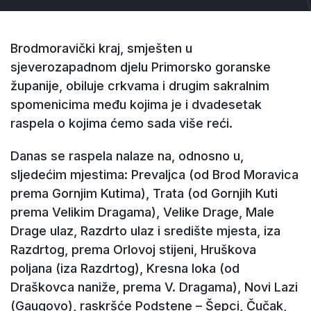
Brodmoravički kraj, smješten u
sjeverozapadnom djelu Primorsko goranske
županije, obiluje crkvama i drugim sakralnim
spomenicima među kojima je i dvadesetak
raspela o kojima ćemo sada više reći.
Danas se raspela nalaze na, odnosno u,
sljedećim mjestima: Prevaljca (od Brod Moravica
prema Gornjim Kutima), Trata (od Gornjih Kuti
prema Velikim Dragama), Velike Drage, Male
Drage ulaz, Razdrto ulaz i središte mjesta, iza
Razdrtog, prema Orlovoj stijeni, Hruškova
poljana (iza Razdrtog), Kresna loka (od
Draškovca naniže, prema V. Dragama), Novi Lazi
(Gaugovo), raskršće Podstene – Šepci, Čučak,