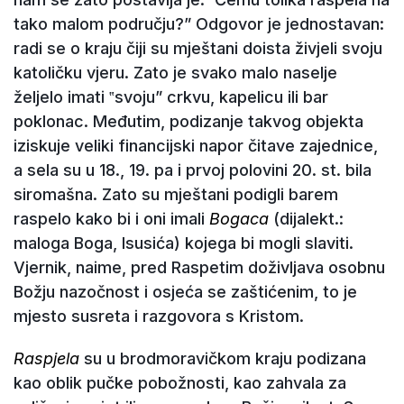
tako malom području?ˮ Odgovor je jednostavan:
radi se o kraju čiji su mještani doista živjeli svoju
katoličku vjeru. Zato je svako malo naselje
željelo imati ‟svojuˮ crkvu, kapelicu ili bar
poklonac. Međutim, podizanje takvog objekta
iziskuje veliki financijski napor čitave zajednice,
a sela su u 18., 19. pa i prvoj polovini 20. st. bila
siromašna. Zato su mještani podigli barem
raspelo kako bi i oni imali
Bogaca
(dijalekt.:
maloga Boga, Isusića) kojega bi mogli slaviti.
Vjernik, naime, pred Raspetim doživljava osobnu
Božju nazočnost i osjeća se zaštićenim, to je
mjesto susreta i razgovora s Kristom.
Raspjela
su u brodmoravičkom kraju podizana
kao oblik pučke pobožnosti, kao zahvala za