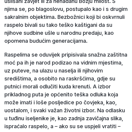
uslišani zavjet ili za nenadanu Božju milost. S
njima se, po blagoslovu, postupalo kao i s drugim
sakralnim objektima. Bezbožnici koji bi oskvrnuli
raspelo bivali su tako teško kaštigani da su
njihove sudbine ušle u narodnu predaju, kao
opomena budućim generacijama.
Raspelima se oduvijek pripisivala snažna zaštitna
moć pa ih je narod podizao na vidnim mjestima,
uz puteve, na ulazu u naselja ili njihovim
središtima, a osobito na raskršćima, gdje su
putnici morali odlučiti kuda krenuti. A izbor
prikladnog puta je općenito teška odluka koja
može imati i loše posljedice po čovjeka, kao,
uostalom, i svaki važan životni izbor. Na odlasku
u tuđinu iseljenike je, kao zadnja zavičajna slika,
ispraćalo raspelo, a – ako su se uspjeli vratiti –