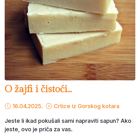
O žajfi i čistoći...
16.04.2025.
Crtice iz Gorskog kotara
Jeste li ikad pokušali sami napraviti sapun? Ako
jeste, ovo je priča za vas.