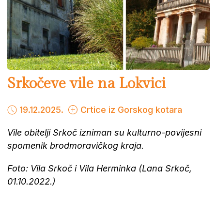
Srkočeve vile na Lokvici
19.12.2025.
Crtice iz Gorskog kotara
Vile obitelji Srkoč izniman su kulturno-povijesni
spomenik brodmoravičkog kraja.
Foto: Vila Srkoč i Vila Herminka (Lana Srkoč,
01.10.2022.)