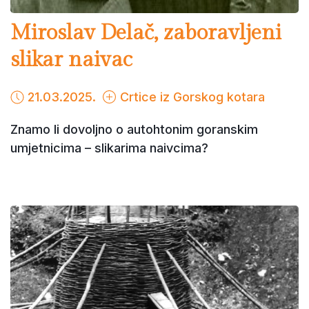
Miroslav Delač, zaboravljeni
slikar naivac
21.03.2025.
Crtice iz Gorskog kotara
Znamo li dovoljno o autohtonim goranskim
umjetnicima – slikarima naivcima?