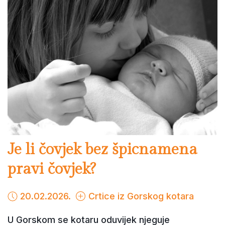
Je li čovjek bez špicnamena
pravi čovjek?
20.02.2026.
Crtice iz Gorskog kotara
U Gorskom se kotaru oduvijek njeguje