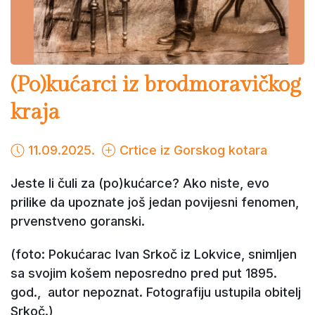
(Po)kućarci iz brodmoravičkog
kraja
11.09.2025.
Crtice iz Gorskog kotara
Jeste li čuli za (po)kućarce? Ako niste, evo
prilike da upoznate još jedan povijesni fenomen,
prvenstveno goranski.
(foto: Pokućarac Ivan Srkoč iz Lokvice, snimljen
sa svojim košem neposredno pred put 1895.
god., autor nepoznat. Fotografiju ustupila obitelj
Srkoč.)