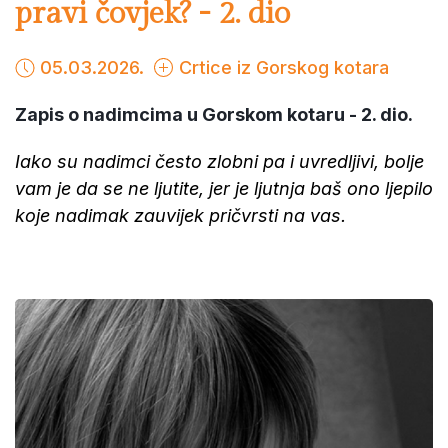
pravi čovjek? - 2. dio
05.03.2026.
Crtice iz Gorskog kotara
Zapis o nadimcima u Gorskom kotaru - 2. dio.
Iako su nadimci često zlobni pa i uvredljivi, bolje
vam je da se ne ljutite, jer je ljutnja baš ono ljepilo
koje nadimak zauvijek pričvrsti na vas.