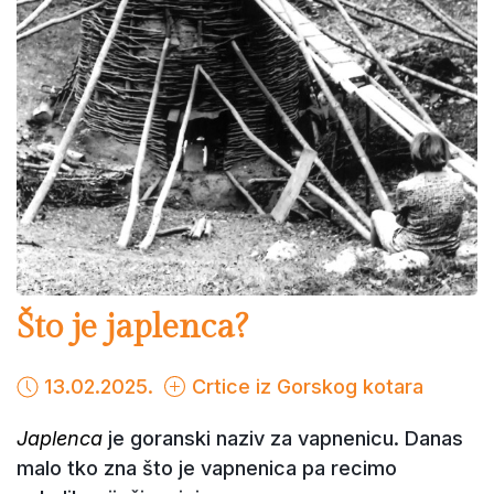
Što je japlenca?
13.02.2025.
Crtice iz Gorskog kotara
Japlenca
je goranski naziv za vapnenicu. Danas
malo tko zna što je vapnenica pa recimo