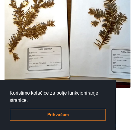
Koristimo kolačiće za bolje funkcioniranje
Zašto smo se radovali
stranice.
herbariju?
Prihvaćam
20.09.2024.
Crtice iz Gorskog kotara