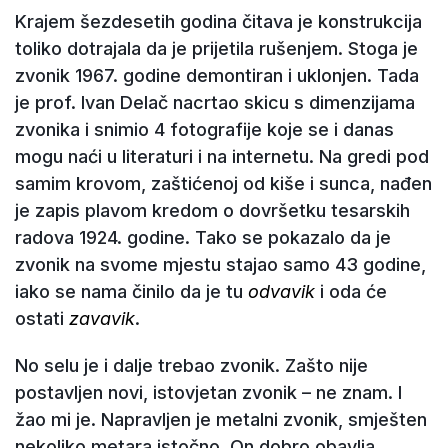
Krajem šezdesetih godina čitava je konstrukcija
toliko dotrajala da je prijetila rušenjem. Stoga je
zvonik 1967. godine demontiran i uklonjen. Tada
je prof. Ivan Delač nacrtao skicu s dimenzijama
zvonika i snimio 4 fotografije koje se i danas
mogu naći u literaturi i na internetu. Na gredi pod
samim krovom, zaštićenoj od kiše i sunca, nađen
je zapis plavom kredom o dovršetku tesarskih
radova 1924. godine. Tako se pokazalo da je
zvonik na svome mjestu stajao samo 43 godine,
iako se nama činilo da je tu
odvavik
i oda će
ostati
zavavik
.
No selu je i dalje trebao zvonik. Zašto nije
postavljen novi, istovjetan zvonik – ne znam. I
žao mi je. Napravljen je metalni zvonik, smješten
nekoliko metara istočno. On dobro obavlja