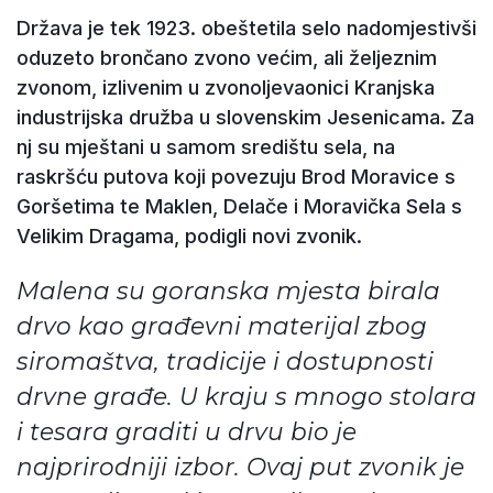
Država je tek 1923. obeštetila selo nadomjestivši
oduzeto brončano zvono većim, ali željeznim
zvonom, izlivenim u zvonoljevaonici Kranjska
industrijska družba u slovenskim Jesenicama. Za
nj su mještani u samom središtu sela, na
raskršću putova koji povezuju Brod Moravice s
Goršetima te Maklen, Delače i Moravička Sela s
Velikim Dragama, podigli novi zvonik.
Malena su goranska mjesta birala
drvo kao građevni materijal zbog
siromaštva, tradicije i dostupnosti
drvne građe. U kraju s mnogo stolara
i tesara graditi u drvu bio je
najprirodniji izbor. Ovaj put zvonik je