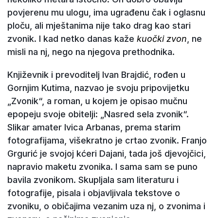
povjerenu mu ulogu, ima ugrađenu čak i oglasnu
ploču, ali mještanima nije tako drag kao stari
zvonik. I kad netko danas kaže
kuočki zvon
, ne
misli na nj, nego na njegova prethodnika.
Književnik i prevoditelj Ivan Brajdić, rođen u
Gornjim Kutima, nazvao je svoju pripovijetku
„Zvonik“, a roman, u kojem je opisao mučnu
epopeju svoje obitelji: „Nasred sela zvonik“.
Slikar amater Ivica Arbanas, prema starim
fotografijama, višekratno je crtao zvonik. Franjo
Grgurić je svojoj kćeri Dajani, tada još djevojčici,
napravio maketu zvonika. I sama sam se puno
bavila zvonikom. Skupljala sam literaturu i
fotografije, pisala i objavljivala tekstove o
zvoniku, o običajima vezanim uza nj, o zvonima i