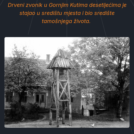
Drveni zvonik u Gornjim Kutima desetljećima je
stajao u središtu mjesta i bio središte
tamošnjega života.