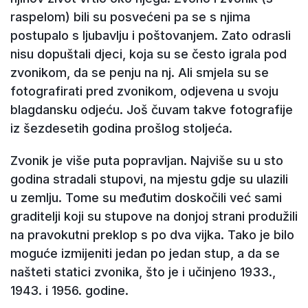
raspelom) bili su posvećeni pa se s njima
postupalo s ljubavlju i poštovanjem. Zato odrasli
nisu dopuštali djeci, koja su se često igrala pod
zvonikom, da se penju na nj. Ali smjela su se
fotografirati pred zvonikom, odjevena u svoju
blagdansku odjeću. Još čuvam takve fotografije
iz šezdesetih godina prošlog stoljeća.
Zvonik je više puta popravljan. Najviše su u sto
godina stradali stupovi, na mjestu gdje su ulazili
u zemlju. Tome su međutim doskočili već sami
graditelji koji su stupove na donjoj strani produžili
na pravokutni preklop s po dva vijka. Tako je bilo
moguće izmijeniti jedan po jedan stup, a da se
našteti statici zvonika, što je i učinjeno 1933.,
1943. i 1956. godine.