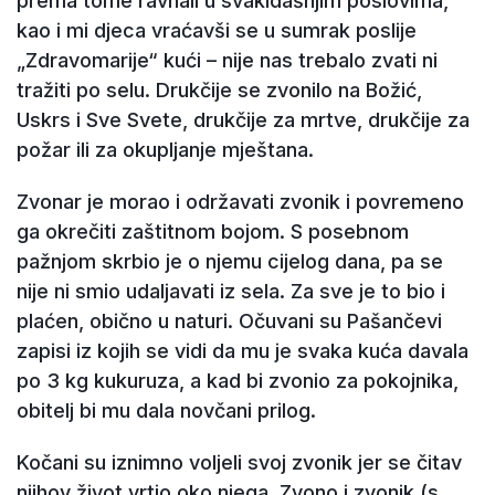
prema tome ravnali u svakidašnjim poslovima,
kao i mi djeca vraćavši se u sumrak poslije
„Zdravomarije“ kući – nije nas trebalo zvati ni
tražiti po selu. Drukčije se zvonilo na Božić,
Uskrs i Sve Svete, drukčije za mrtve, drukčije za
požar ili za okupljanje mještana.
Zvonar je morao i održavati zvonik i povremeno
ga okrečiti zaštitnom bojom. S posebnom
pažnjom skrbio je o njemu cijelog dana, pa se
nije ni smio udaljavati iz sela. Za sve je to bio i
plaćen, obično u naturi. Očuvani su Pašančevi
zapisi iz kojih se vidi da mu je svaka kuća davala
po 3 kg kukuruza, a kad bi zvonio za pokojnika,
obitelj bi mu dala novčani prilog.
Kočani su iznimno voljeli svoj zvonik jer se čitav
njihov život vrtio oko njega. Zvono i zvonik (s