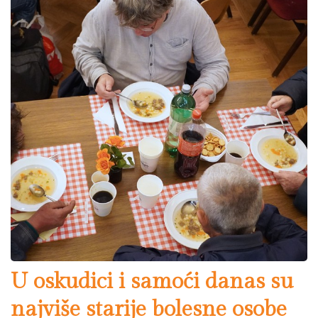
U oskudici i samoći danas su
najviše starije bolesne osobe