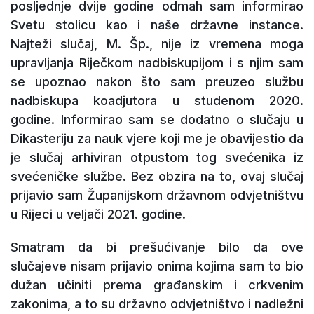
posljednje dvije godine odmah sam informirao
Svetu stolicu kao i naše državne instance.
Najteži slučaj, M. Šp., nije iz vremena moga
upravljanja Riječkom nadbiskupijom i s njim sam
se upoznao nakon što sam preuzeo službu
nadbiskupa koadjutora u studenom 2020.
godine. Informirao sam se dodatno o slučaju u
Dikasteriju za nauk vjere koji me je obavijestio da
je slučaj arhiviran otpustom tog svećenika iz
svećeničke službe. Bez obzira na to, ovaj slučaj
prijavio sam Županijskom državnom odvjetništvu
u Rijeci u veljači 2021. godine.
Smatram da bi prešućivanje bilo da ove
slučajeve nisam prijavio onima kojima sam to bio
dužan učiniti prema građanskim i crkvenim
zakonima, a to su državno odvjetništvo i nadležni