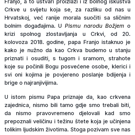
Franjo, a to ustvari proizlazi i iz bolnog iskustva
Crkve u svijetu koja se, za razliku od nas u
Hrvatskoj, već ranije morala suočiti sa sličnim
bolnim događajima. U
Pismu narodu Božjem
o
krizi spolnog zlostavljanja u Crkvi, od 20.
kolovoza 2018. godine, papa Franjo istaknuo je
kako je nužno da kao Crkva budemo u stanju
priznati i osuditi, s tugom i sramom, strahote
koje su počinili Bogu posvećene osobe, klerici i
svi oni kojima je povjereno poslanje bdijenja i
brige o najranjivijima.
U istom pismu Papa priznaje da, kao crkvena
zajednica, nismo bili tamo gdje smo trebali biti,
da nismo pravovremeno djelovali kad smo
prepoznali veličinu i težinu štete koja je učinjena
tolikim ljudskim životima. Stoga pozivam sve nas