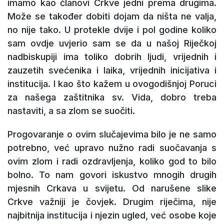
imamo kao članovi Crkve jedni prema drugima.
Može se također dobiti dojam da ništa ne valja,
no nije tako. U protekle dvije i pol godine koliko
sam ovdje uvjerio sam se da u našoj Riječkoj
nadbiskupiji ima toliko dobrih ljudi, vrijednih i
zauzetih svećenika i laika, vrijednih inicijativa i
institucija. I kao što kažem u ovogodišnjoj Poruci
za našega zaštitnika sv. Vida, dobro treba
nastaviti, a sa zlom se suočiti.
Progovaranje o ovim slučajevima bilo je ne samo
potrebno, već upravo nužno radi suočavanja s
ovim zlom i radi ozdravljenja, koliko god to bilo
bolno. To nam govori iskustvo mnogih drugih
mjesnih Crkava u svijetu. Od narušene slike
Crkve važniji je čovjek. Drugim riječima, nije
najbitnija institucija i njezin ugled, već osobe koje