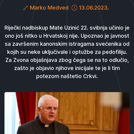
Marko Medved
13.06.2023.
Riječki nadbiskup Mate Uzinić 22. svibnja učinio je
ono još nitko u Hrvatskoj nije. Upoznao je javnost
sa završenim kanonskim istragama svećenika od
kojih su neke uključivale i optužbe za pedofiliju.
Za Zvona objašnjava zbog čega se na to odlučio,
zašto je objavio njihove inicijale te je li tim
potezom naštetio Crkvi.