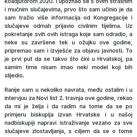
koadjutorom 2020. i upoznao se s ovim strašnim
i mučnim slučajevima, prvo što sam učinio je da
sam tražio više informacija od Kongregacije i
slučajeve odmah prijavio civilnim tijelima. Uz
pokretanje svih ovih istraga koje sam odradio, a
neke su završene tek u ožujku ove godine,
pripremao sam i izvješće za objavu javnosti. To
je prvi put da se takvo što čini u Hrvatskoj, pa
samim time nisam imao neki model koji bih
slijedio.
Ranije sam u nekoliko navrata, među ostalim i u
intervjuu za Novi list 2. travnja ove godine, rekao
da mi je želja i da radim na tome da se po
primjeru biskupija izvan Hrvatske i u našoj
nadbiskupiji napravi istraživanje vezano za sve
slučajeve zlostavljanja, s ciljem da se o tome