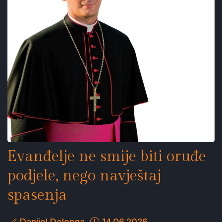
Evanđelje ne smije biti oruđe
podjele, nego navještaj
spasenja
Danijel Delonga
14.06.2026.