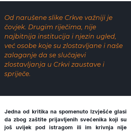
Od narušene slike Crkve važniji je
čovjek. Drugim riječima, nije
najbitnija institucija i njezin ugled,
već osobe koje su zlostavljane i naše
zalaganje da se slučajevi
zlostavljanja u Crkvi zaustave i
spriječe.
Jedna od kritika na spomenuto Izvješće glasi
da zbog zaštite prijavljenih svećenika koji su
još uvijek pod istragom ili im krivnja nije