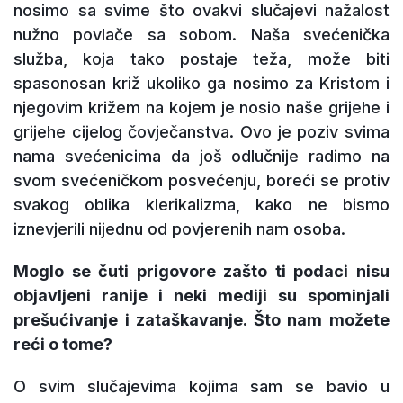
nosimo sa svime što ovakvi slučajevi nažalost
nužno povlače sa sobom. Naša svećenička
služba, koja tako postaje teža, može biti
spasonosan križ ukoliko ga nosimo za Kristom i
njegovim križem na kojem je nosio naše grijehe i
grijehe cijelog čovječanstva. Ovo je poziv svima
nama svećenicima da još odlučnije radimo na
svom svećeničkom posvećenju, boreći se protiv
svakog oblika klerikalizma, kako ne bismo
iznevjerili nijednu od povjerenih nam osoba.
Moglo se čuti prigovore zašto ti podaci nisu
objavljeni ranije i neki mediji su spominjali
prešućivanje i zataškavanje. Što nam možete
reći o tome?
O svim slučajevima kojima sam se bavio u