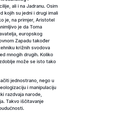
lije, ali i na Jadranu. Osim
 kojih su jedni i drugi imali
 je, na primjer, Aristotel
animljivo je da Toma
avatelja, europskog
ekovnom Zapadu također
i tehniku križnih svodova
sred mnogih drugih. Koliko
azdoblje može se isto tako
ačiti jednostrano, nego u
eologizaciju i manipulaciju
čki razdvaja narode,
ja. Takvo iščitavanje
 budućnosti.