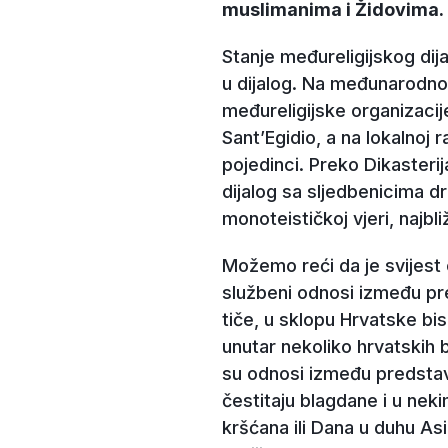
muslimanima i Židovima. R
Stanje međureligijskog dija
u dijalog. Na međunarodnom
međureligijske organizacij
Sant’Egidio, a na lokalnoj 
pojedinci. Preko Dikasterij
dijalog sa sljedbenicima dr
monoteističkoj vjeri, najbl
Možemo reći da je svijest 
službeni odnosi između pre
tiče, u sklopu Hrvatske b
unutar nekoliko hrvatskih b
su odnosi između predstavn
čestitaju blagdane i u ne
kršćana ili Dana u duhu Asi