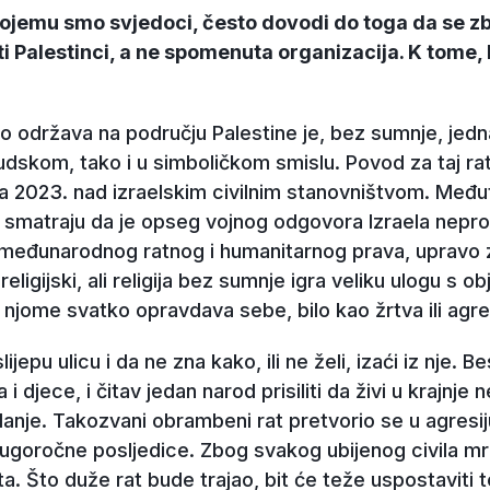
ojemu smo svjedoci, često dovodi do toga da se zbo
i Palestinci, a ne spomenuta organizacija. K tome, k
no održava na području Palestine je, bez sumnje, jedn
dskom, tako i u simboličkom smislu. Povod za taj rat 
da 2023. nad izraelskim civilnim stanovništvom. Međut
 smatraju da je opseg vojnog odgovora Izraela nepro
 međunarodnog ratnog i humanitarnog prava, upravo
i religijski, ali religija bez sumnje igra veliku ulogu s 
te njome svatko opravdava sebe, bilo kao žrtva ili agre
lijepu ulicu i da ne zna kako, ili ne želi, izaći iz nje. 
a i djece, i čitav jedan narod prisiliti da živi u krajnje
nje. Takozvani obrambeni rat pretvorio se u agresiju 
 dugoročne posljedice. Zbog svakog ubijenog civila m
ta. Što duže rat bude trajao, bit će teže uspostaviti 