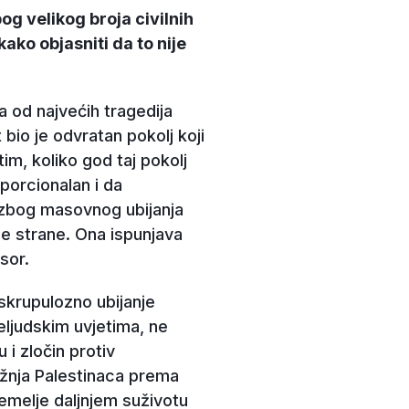
g velikog broja civilnih
ako objasniti da to nije
a od najvećih tragedija
bio je odvratan pokolj koji
im, koliko god taj pokolj
porcionalan i da
 zbog masovnog ubijanja
obje strane. Ona ispunjava
sor.
Beskrupulozno ubijanje
 neljudskim uvjetima, ne
i zločin protiv
ržnja Palestinaca prema
temelje daljnjem suživotu