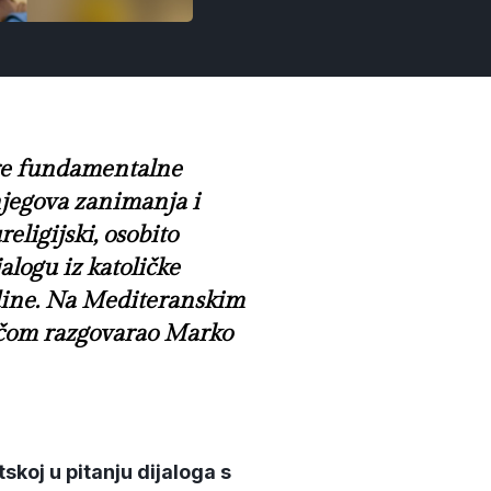
dre fundamentalne
njegova zanimanja i
eligijski, osobito
alogu iz katoličke
odine. Na Mediteranskim
vačom razgovarao Marko
skoj u pitanju dijaloga s