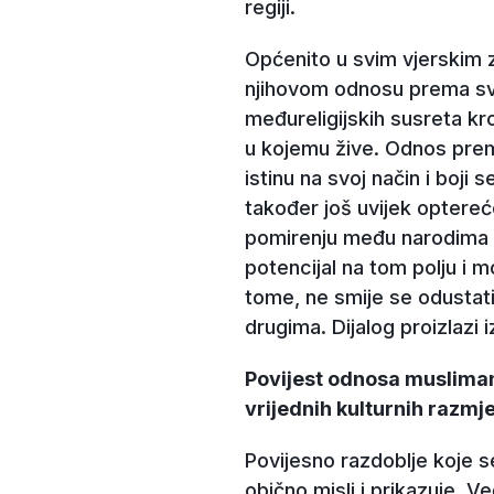
regiji.
Općenito u svim vjerskim z
njihovom odnosu prema svi
međureligijskih susreta kr
u kojemu žive. Odnos prem
istinu na svoj način i boj
također još uvijek optere
pomirenju među narodima o
potencijal na tom polju i m
tome, ne smije se odustati.
drugima. Dijalog proizlazi 
Povijest odnosa muslimana 
vrijednih kulturnih razmj
Povijesno razdoblje koje s
obično misli i prikazuje. V