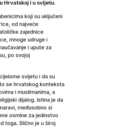
 Hrvatskoj i u svijetu.
mbenicima koji su uključeni
rice, od najveće
atoličke zajednice
dnice, mnoge udruge i
 naučavanje i upute za
su, po svojoj
ijelome svijetu i da su
 Što se hrvatskog konteksta
ovima i muslimanima, a
ijski dijalog. Istina je da
e naravi, međusobno si
ene osmine za jedinstvo
 toga. Slično je u široj