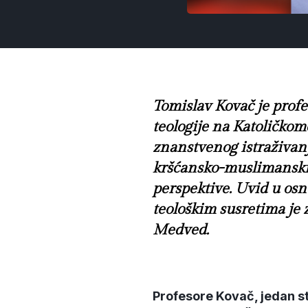
Tomislav Kovač je prof
teologije na Katoličko
znanstvenog istraživanja
kršćansko-muslimanski d
perspektive. Uvid u os
teološkim susretima je
Medved.
Profesore Kovač, jedan st