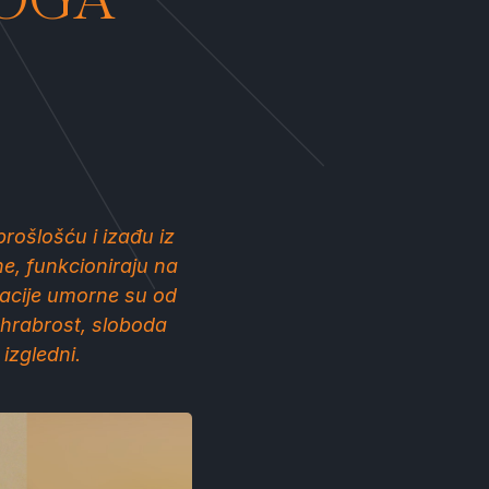
MOGA
prošlošću i izađu iz
ne, funkcioniraju na
racije umorne su od
 hrabrost, sloboda
 izgledni.