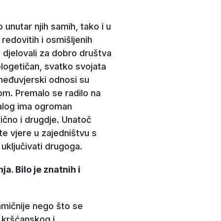
unutar njih samih, tako i u
edovitih i osmišljenih
 djelovali za dobro društva
logetičan, svatko svojata
 međuvjerski odnosi su
om. Premalo se radilo na
jalog ima ogroman
lično i drugdje. Unatoč
ite vjere u zajedništvu s
 uključivati drugoga.
. Bilo je znatnih i
amičnije nego što se
u kršćanskog i