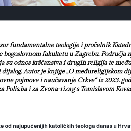
esor fundamentalne teologije i pročelnik Kate
me bogoslovnom fakultetu u Zagrebu. Područja 
 su odnos kršćanstva i drugih religija te međur
ijalog. Autor je knjige „O međureligijskom dij
novne pojmove i naučavanje Crkve“ iz 2023. g
 za Polis.ba i za Zvona-ri.org s Tomislavom Ko
e od najupućenijih katoličkih teologa danas u Hrvat