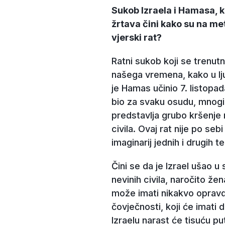
Sukob Izraela i Hamasa, k
žrtava čini kako su na met
vjerski rat?
Ratni sukob koji se trenut
našega vremena, kako u lju
je Hamas učinio 7. listopa
bio za svaku osudu, mnogi
predstavlja grubo kršenje
civila. Ovaj rat nije po seb
imaginarij jednih i drugih 
Čini se da je Izrael ušao u s
nevinih civila, naročito žen
može imati nikakvo opravda
čovječnosti, koji će imati
Izraelu narast će tisuću pu