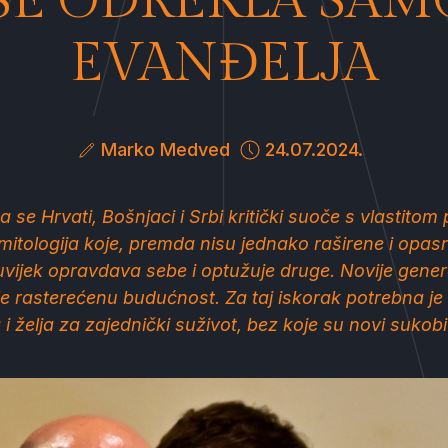
SE ODREKLA SA
EVANĐELJA
Marko Medved
24.07.2024.
a se Hrvati, Bošnjaci i Srbi kritički suoče s vlastitom 
mitologija koje, premda nisu jednako raširene i opas
e uvijek opravdava sebe i optužuje druge. Novije gene
le rasterećenu budućnost. Za taj iskorak potrebna je
 i želja za zajednički suživot, bez koje su novi sukobi