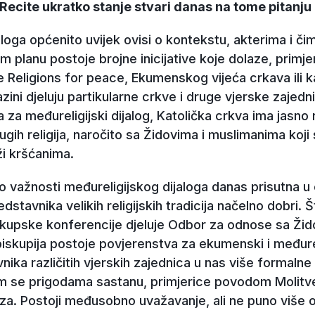
ecite ukratko stanje stvari danas na tome pitanju u
loga općenito uvijek ovisi o kontekstu, akterima i či
 planu postoje brojne inicijative koje dolaze, primje
e Religions for peace, Ekumenskog vijeća crkava ili k
razini djeluju partikularne crkve i druge vjerske zaje
a za međureligijski dijalog, Katolička crkva ima jasno
ugih religija, naročito sa Židovima i muslimanima koji 
iži kršćanima.
o važnosti međureligijskog dijaloga danas prisutna u c
dstavnika velikih religijskih tradicija načelno dobri.
iskupske konferencije djeluje Odbor za odnose sa Žid
iskupija postoje povjerenstva za ekumenski i međurelig
ika različitih vjerskih zajednica u nas više formaln
kim se prigodama sastanu, primjerice povodom Molitv
za. Postoji međusobno uvažavanje, ali ne puno više od