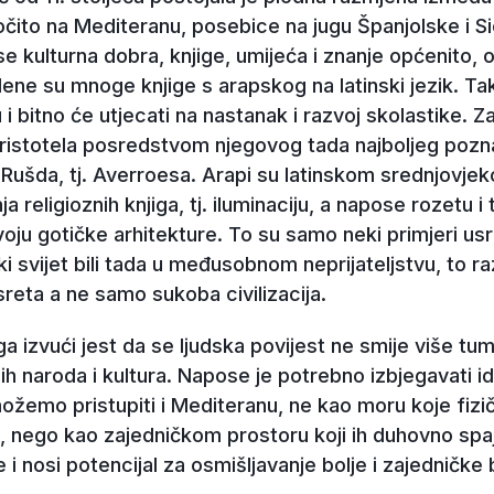
ito na Mediteranu, posebice na jugu Španjolske i Sici
e kulturna dobra, knjige, umijeća i znanje općenito, od
ene su mnoge knjige s arapskog na latinski jezik. Tako
i bitno će utjecati na nastanak i razvoj skolastike. Z
 Aristotela posredstvom njegovog tada najboljeg pozn
 Rušda, tj. Averroesa. Arapi su latinskom srednjovj
a religioznih knjiga, tj. iluminaciju, a napose rozetu 
azvoju gotičke arhitekture. To su samo neki primjeri u
i svijet bili tada u međusobnom neprijateljstvu, to r
reta a ne samo sukoba civilizacija.
 izvući jest da se ljudska povijest ne smije više tum
gih naroda i kultura. Napose je potrebno izbjegavati id
možemo pristupiti i Mediteranu, ne kao moru koje fizi
acije, nego kao zajedničkom prostoru koji ih duhovno spa
je i nosi potencijal za osmišljavanje bolje i zajedničke