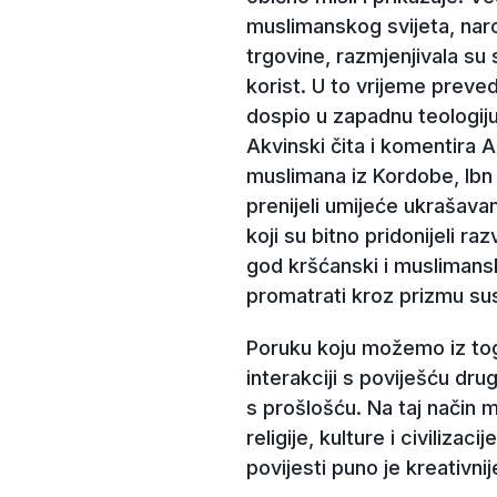
muslimanskog svijeta, naroč
trgovine, razmjenjivala su s
korist. U to vrijeme preved
dospio u zapadnu teologiju 
Akvinski čita i komentira
muslimana iz Kordobe, Ibn
prenijeli umijeće ukrašavanj
koji su bitno pridonijeli r
god kršćanski i muslimansk
promatrati kroz prizmu sus
Poruku koju možemo iz toga
interakciji s poviješću dru
s prošlošću. Na taj način 
religije, kulture i civiliz
povijesti puno je kreativni