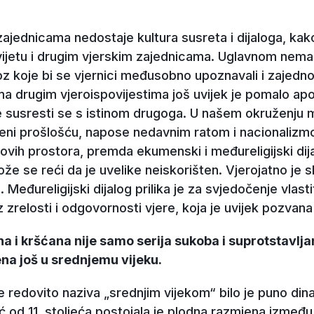
ajednicama nedostaje kultura susreta i dijaloga, kako 
jetu i drugim vjerskim zajednicama. Uglavnom nema r
oz koje bi se vjernici međusobno upoznavali i zajedno
a drugim vjeroispovijestima još uvijek je pomalo apo
i se susresti se s istinom drugoga. U našem okruženju
ćeni prošlošću, napose nedavnim ratom i nacionalizm
vih prostora, premda ekumenski i međureligijski di
ože se reći da je uvelike neiskorišten. Vjerojatno je s
 Međureligijski dijalog prilika je za svjedočenje vlast
iz zrelosti i odgovornosti vjere, koja je uvijek pozvana
i kršćana nije samo serija sukoba i suprotstavljanja
ena još u srednjemu vijeku.
e redovito naziva „srednjim vijekom“ bilo je puno din
eć od 11. stoljeća postojala je plodna razmjena izmeđ