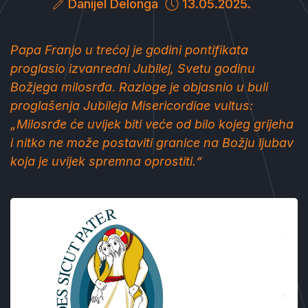
Danijel Delonga
13.05.2025.
Papa Franjo u trećoj je godini pontifikata
proglasio izvanredni Jubilej, Svetu godinu
Božjega milosrđa. Razloge je objasnio u buli
proglašenja Jubileja
Misericordiae vultus
:
„Milosrđe će uvijek biti veće od bilo kojeg grijeha
i nitko ne može postaviti granice na Božju ljubav
koja je uvijek spremna oprostiti.“