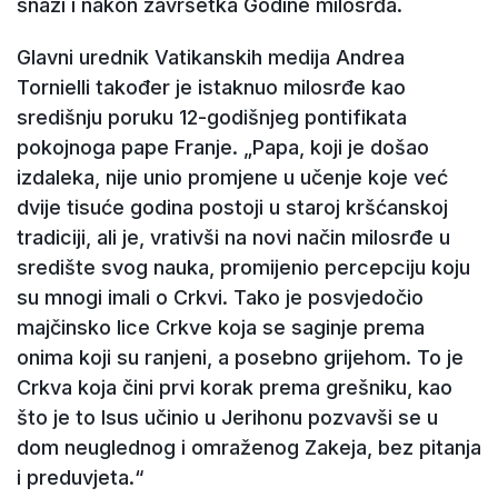
snazi i nakon završetka Godine milosrđa.
Glavni urednik Vatikanskih medija Andrea
Tornielli također je istaknuo milosrđe kao
središnju poruku 12-godišnjeg pontifikata
pokojnoga pape Franje. „Papa, koji je došao
izdaleka, nije unio promjene u učenje koje već
dvije tisuće godina postoji u staroj kršćanskoj
tradiciji, ali je, vrativši na novi način milosrđe u
središte svog nauka, promijenio percepciju koju
su mnogi imali o Crkvi. Tako je posvjedočio
majčinsko lice Crkve koja se saginje prema
onima koji su ranjeni, a posebno grijehom. To je
Crkva koja čini prvi korak prema grešniku, kao
što je to Isus učinio u Jerihonu pozvavši se u
dom neuglednog i omraženog Zakeja, bez pitanja
i preduvjeta.“