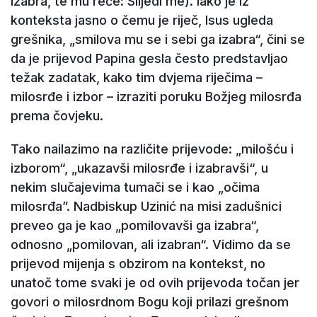
izabra, te mu reče: Slijedi me). Iako je iz
konteksta jasno o čemu je riječ, Isus ugleda
grešnika, „smilova mu se i sebi ga izabra“, čini se
da je prijevod Papina gesla često predstavljao
težak zadatak, kako tim dvjema riječima –
milosrđe i izbor – izraziti poruku Božjeg milosrđa
prema čovjeku.
Tako nailazimo na različite prijevode: „milošću i
izborom“, „ukazavši milosrđe i izabravši“, u
nekim slučajevima tumači se i kao „očima
milosrđa”. Nadbiskup Uzinić na misi zadušnici
preveo ga je kao „pomilovavši ga izabra“,
odnosno „pomilovan, ali izabran“. Vidimo da se
prijevod mijenja s obzirom na kontekst, no
unatoč tome svaki je od ovih prijevoda točan jer
govori o milosrdnom Bogu koji prilazi grešnom