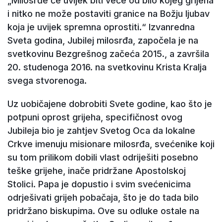
„Milosrđe će uvijek biti veće od bilo kojeg grijeha
i nitko ne može postaviti granice na Božju ljubav
koja je uvijek spremna oprostiti.“ Izvanredna
Sveta godina, Jubilej milosrđa, započela je na
svetkovinu Bezgrešnog začeća 2015., a završila
20. studenoga 2016. na svetkovinu Krista Kralja
svega stvorenoga.
Uz uobičajene dobrobiti Svete godine, kao što je
potpuni oprost grijeha, specifičnost ovog
Jubileja bio je zahtjev Svetog Oca da lokalne
Crkve imenuju misionare milosrđa, svećenike koji
su tom prilikom dobili vlast odriješiti posebno
teške grijehe, inače pridržane Apostolskoj
Stolici. Papa je dopustio i svim svećenicima
odrješivati grijeh pobačaja, što je do tada bilo
pridržano biskupima. Ove su odluke ostale na