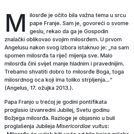
M
ilosrđe je očito bila važna tema u srcu
pape Franje. Sam je, govoreći o svome
geslu, rekao da ga je Gospodin
znalački oblikovao svojim milosrđem. U prvom
Angelusu nakon svog izbora istaknuo je: „na sam
spomen milosrđa ta riječ mijenja sve. Malo
milosrđa čini svijet manje hladnim i pravednijim.
Trebamo shvatiti dobro to milosrđe Boga, toga
milosrdnog oca koji ima toliko strpljenja…“
(Angelus, 17. ožujka 2013.).
Papa Franjo u trećoj je godini pontifikata
proglasio izvanredni Jubilej, Svetu godinu
Božjega milosrđa. Razloge je objasnio u buli
proglašenja Jubileja
Misericordiae vultus
: