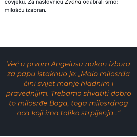
čovjeku. Za naslovnicu
Zvona
odabrali smo:
milošću izabran.
Već u prvom Angelusu nakon izbora
za papu istaknuo je: „Malo milosrđa
čini svijet manje hladnim i
pravednijim. Trebamo shvatiti dobro
to milosrđe Boga, toga milosrdnog
oca koji ima toliko strpljenja…“