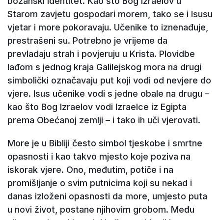
božanski identitet. Kao što Bog Izraelov u
Starom zavjetu gospodari morem, tako se i Isusu
vjetar i more pokoravaju. Učenike to iznenađuje,
prestrašeni su. Potrebno je vrijeme da
prevladaju strah i povjeruju u Krista. Plovidbe
lađom s jednog kraja Galilejskog mora na drugi
simbolički označavaju put koji vodi od nevjere do
vjere. Isus učenike vodi s jedne obale na drugu –
kao što Bog Izraelov vodi Izraelce iz Egipta
prema Obećanoj zemlji – i tako ih uči vjerovati.
More je u Bibliji često simbol tjeskobe i smrtne
opasnosti i kao takvo mjesto koje poziva na
iskorak vjere. Ono, međutim, potiče i na
promišljanje o svim putnicima koji su nekad i
danas izloženi opasnosti da more, umjesto puta
u novi život, postane njihovim grobom. Među