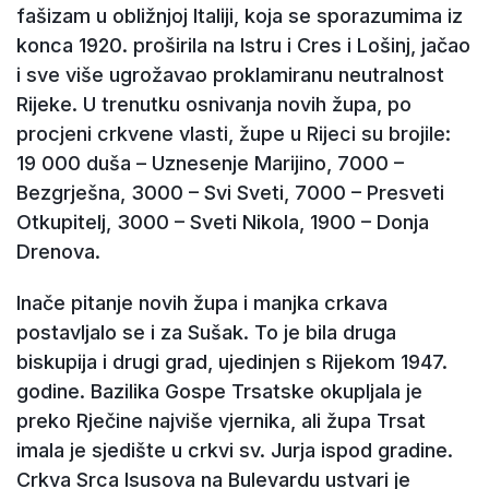
fašizam u obližnjoj Italiji, koja se sporazumima iz
konca 1920. proširila na Istru i Cres i Lošinj, jačao
i sve više ugrožavao proklamiranu neutralnost
Rijeke. U trenutku osnivanja novih župa, po
procjeni crkvene vlasti, župe u Rijeci su brojile:
19 000 duša – Uznesenje Marijino, 7000 –
Bezgrješna, 3000 – Svi Sveti, 7000 – Presveti
Otkupitelj, 3000 – Sveti Nikola, 1900 – Donja
Drenova.
Inače pitanje novih župa i manjka crkava
postavljalo se i za Sušak. To je bila druga
biskupija i drugi grad, ujedinjen s Rijekom 1947.
godine. Bazilika Gospe Trsatske okupljala je
preko Rječine najviše vjernika, ali župa Trsat
imala je sjedište u crkvi sv. Jurja ispod gradine.
Crkva Srca Isusova na Bulevardu ustvari je