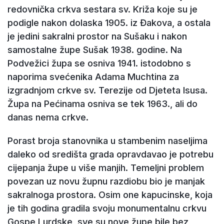
redovnička crkva sestara sv. Križa koje su je
podigle nakon dolaska 1905. iz Đakova, a ostala
je jedini sakralni prostor na Sušaku i nakon
samostalne župe Sušak 1938. godine. Na
Podvežici župa se osniva 1941. istodobno s
naporima svećenika Adama Muchtina za
izgradnjom crkve sv. Terezije od Djeteta Isusa.
Župa na Pećinama osniva se tek 1963., ali do
danas nema crkve.
Porast broja stanovnika u stambenim naseljima
daleko od središta grada opravdavao je potrebu
cijepanja župe u više manjih. Temeljni problem
povezan uz novu župnu razdiobu bio je manjak
sakralnoga prostora. Osim one kapucinske, koja
je tih godina gradila svoju monumentalnu crkvu
Gospe Lurdske, sve su nove župe bile bez