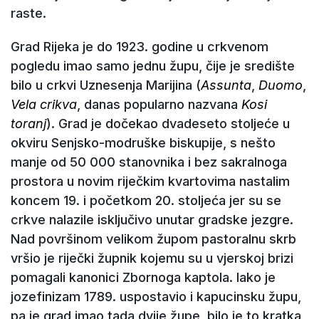
raste.
Grad Rijeka je do 1923. godine u crkvenom
pogledu imao samo jednu župu, čije je središte
bilo u crkvi Uznesenja Marijina (
Assunta
,
Duomo
,
Vela crikva
, danas popularno nazvana
Kosi
toranj
). Grad je dočekao dvadeseto stoljeće u
okviru Senjsko-modruške biskupije, s nešto
manje od 50 000 stanovnika i bez sakralnoga
prostora u novim riječkim kvartovima nastalim
koncem 19. i početkom 20. stoljeća jer su se
crkve nalazile isključivo unutar gradske jezgre.
Nad površinom velikom župom pastoralnu skrb
vršio je riječki župnik kojemu su u vjerskoj brizi
pomagali kanonici Zbornoga kaptola. Iako je
jozefinizam 1789. uspostavio i kapucinsku župu,
pa je grad imao tada dvije župe, bilo je to kratka