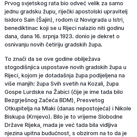
Prvog svjetskog rata bio odveć velik za samo
jednu gradsku župu, riječki apostolski upravitelj
Isidoro Sain (Šajin), rodom iz Novigrada u Istri,
benediktinac koji se u Rijeci nalazio niti godinu
dana, dana 16. srpnja 1923. donio je dekret o
osnivanju novih četiriju gradskih župa.
To znači da se ove godine obilježava
stogodišnjica uspostave novih gradskih župa u
Rijeci, kojom je dotadašnja župa podijeljena na
više manjih: župa Svih svetih na Kozali, župa
Gospe Lurdske na Žabici (čije je ime tada bilo
Bezgrješnog Začeća BDM), Presvetog
Otkupitelja na Mlaki (danas nepostojeća) i Nikole
Biskupa (Krnjevo). Bilo je to vrijeme Slobodne
Države Rijeka, mada je već tada bila vidljiva
njezina upitna budućnost, s obzirom na to da je