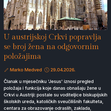
U austrijskoj Crkvi popravlja
se broj žena na odgovornim
položajima
Marko Medved
29.04.2026.
Članak u mjesečniku 'Jesus' iznosi pregled
položaja i funkcija koje danas obnašaju žene u
Crkvi u Austriji: postale su voditeljice biskupijskih
školskih ureda, katoličkih sveučilišnih fakulteta,
centara za obrazovanje odraslih, zaklada,