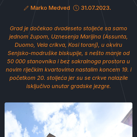
Marko Medved
31.07.2023.
Grad je dočekao dvadeseto stoljeće sa samo
jednom župom, Uznesenja Marijina (Assunta,
Duomo, Vela crikva, Kosi toranj), u okviru
Senjsko-modruške biskupije, s nešto manje od
50 000 stanovnika i bez sakralnoga prostora u
novim riječkim kvartovima nastalim koncem 19. i
početkom 20. stoljeća jer su se crkve nalazile
isključivo unutar gradske jezgre.