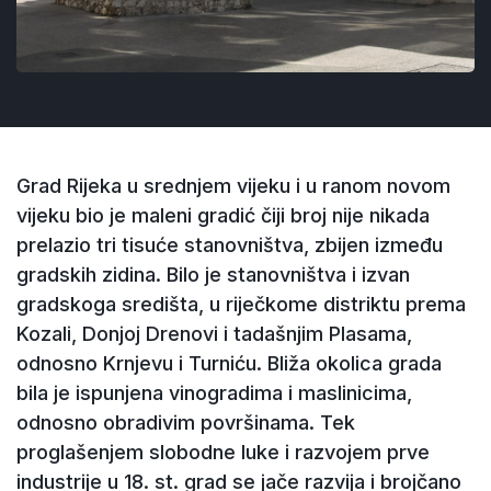
Grad Rijeka u srednjem vijeku i u ranom novom
vijeku bio je maleni gradić čiji broj nije nikada
prelazio tri tisuće stanovništva, zbijen između
gradskih zidina. Bilo je stanovništva i izvan
gradskoga središta, u riječkome distriktu prema
Kozali, Donjoj Drenovi i tadašnjim Plasama,
odnosno Krnjevu i Turniću. Bliža okolica grada
bila je ispunjena vinogradima i maslinicima,
odnosno obradivim površinama. Tek
proglašenjem slobodne luke i razvojem prve
industrije u 18. st. grad se jače razvija i brojčano