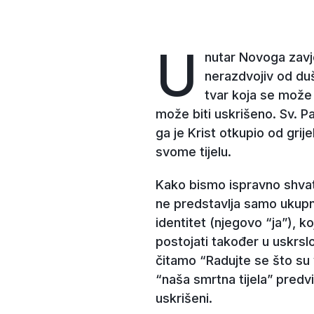
U
nutar Novoga zavje
nerazdvojiv od duše
tvar koja se može 
može biti uskrišeno. Sv. P
ga je Krist otkupio od grije
svome tijelu.
Kako bismo ispravno shvatil
ne predstavlja samo ukupn
identitet (njegovo “ja”), k
postojati također u uskrslo
čitamo “Radujte se što su
“naša smrtna tijela” predv
uskrišeni.