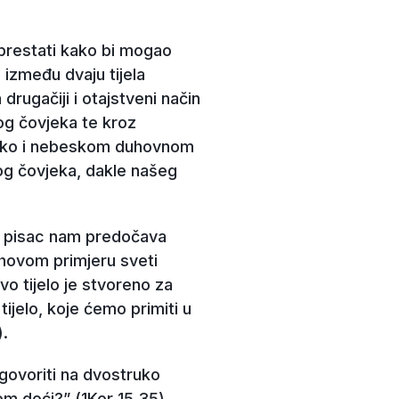
 prestati kako bi mogao
 između dvaju tijela
 drugačiji i otajstveni način
og čovjeka te kroz
 tako i nebeskom duhovnom
kog čovjeka, dakle našeg
eti pisac nam predočava
ihovom primjeru sveti
vo tijelo je stvoreno za
ijelo, koje ćemo primiti u
).
dgovoriti na dvostruko
lom doći?” (1Kor 15,35).