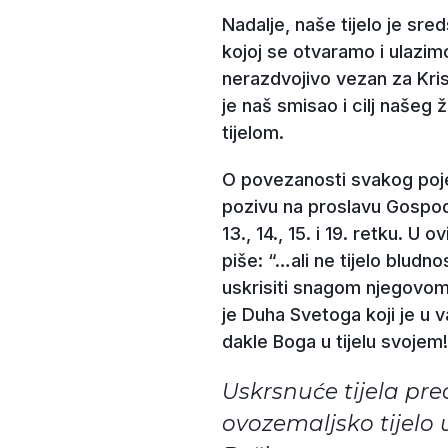
Nadalje, naše tijelo je sr
kojoj se otvaramo i ulazim
nerazdvojivo vezan za Krist
je naš smisao i cilj našeg 
tijelom.
O povezanosti svakog pojedi
pozivu na proslavu Gospodi
13., 14., 15. i 19. retku. 
piše: “…ali ne tijelo bludn
uskrisiti snagom njegovom. 
je Duha Svetoga koji je u 
dakle Boga u tijelu svojem!“
Uskrsnuće tijela pre
ovozemaljsko tijelo 