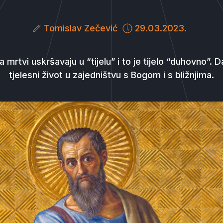
Tomislav Zečević
29.03.2023.
 mrtvi uskršavaju u “tijelu” i to je tijelo “duhovno”. Da
tjelesni život u zajedništvu s Bogom i s bližnjima.