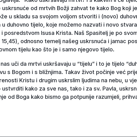
 uskrsnuće od mrtvih Božji zahvat te kako Bog koji j
ože u skladu sa svojom voljom stvoriti i (novo) duhovno
 u duhovno tijelo, koje možemo nazvati i novo stvar
i posredstvom Isusa Krista. Naš Spasitelj je po sv
or 15,45), odnosno temelj našeg uskrsnuća i jamac po
vnom tijelu kao što je i samo njegovo tijelo.
s uči da mrtvi uskršavaju u “tijelu” i to je tijelo “du
tvu s Bogom i s bližnjima. Takav život počinje već prije
enosti Kristu i drugim uskrslim ljudima na nebu, u vj
tvrditi kako za sve nas, tako i za sv. Pavla, uskrsn
nje od Boga kako bismo ga potpunije razumjeli, prihvatili