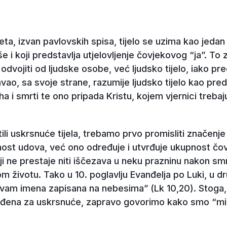
ta, izvan pavlovskih spisa, tijelo se uzima kao jedan 
 i koji predstavlja utjelovljenje čovjekovog “ja”. To z
odvojiti od ljudske osobe, već ljudsko tijelo, iako 
avao, sa svoje strane, razumije ljudsko tijelo kao pre
ha i smrti te ono pripada Kristu, kojem vjernici trebaju 
i uskrsnuće tijela, trebamo prvo promisliti značenje 
ost udova, već ono određuje i utvrđuje ukupnost čovj
oji ne prestaje niti iščezava u neku prazninu nakon sm
m životu. Tako u 10. poglavlju Evanđelja po Luki, u d
 vam imena zapisana na nebesima” (Lk 10,20). Stoga
iđena za uskrsnuće, zapravo govorimo kako smo “mi” 