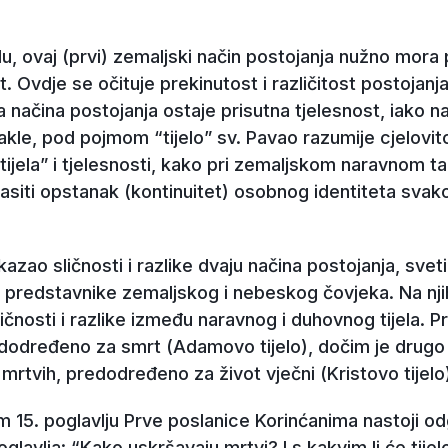
, ovaj (prvi) zemaljski način postojanja nužno mora
. Ovdje se očituje prekinutost i različitost postojanja
a načina postojanja ostaje prisutna tjelesnost, iako na
akle, pod pojmom “tijelo” sv. Pavao razumije cjelovit
“tijela” i tjelesnosti, kako pri zemaljskom naravnom
glasiti opstanak (kontinuitet) osobnog identiteta sva
ikazao sličnosti i razlike dvaju načina postojanja, sv
 predstavnike zemaljskog i nebeskog čovjeka. Na nj
ičnosti i razlike između naravnog i duhovnog tijela. Pr
dodređeno za smrt (Adamovo tijelo), dočim je drugo t
rtvih, predodređeno za život vječni (Kristovo tijelo
m 15. poglavlju Prve poslanice Korinćanima nastoji o
poglavlja: “Kako uskršavaju mrtvi? I s kakvim li će tije