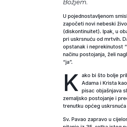
Božjem.
U pojednostavljenom smislu
započeti novi nebeski život
(diskontinuitet). Ipak, u ob
pri uskrsnuću od mrtvih. D
opstanak i neprekinutost 
načinu postojanja, želi na
“ja”.
K
ako bi što bolje pr
Adama i Krista kao
pisac objašnjava sl
zemaljsko postojanje i pre
trenutku općeg uskrsnuća m
Sv. Pavao zapravo u cijelo
pitanje iz 35. retka istog 