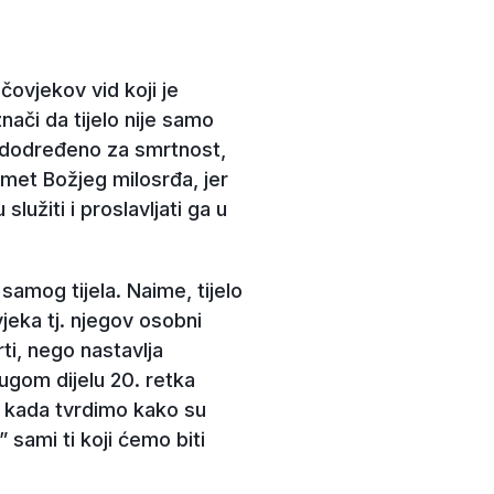
čovjekov vid koji je
nači da tijelo nije samo
predodređeno za smrtnost,
dmet Božjeg milosrđa, jer
služiti i proslavljati ga u
samog tijela. Naime, tijelo
eka tj. njegov osobni
rti, nego nastavlja
rugom dijelu 20. retka
, kada tvrdimo kako su
sami ti koji ćemo biti