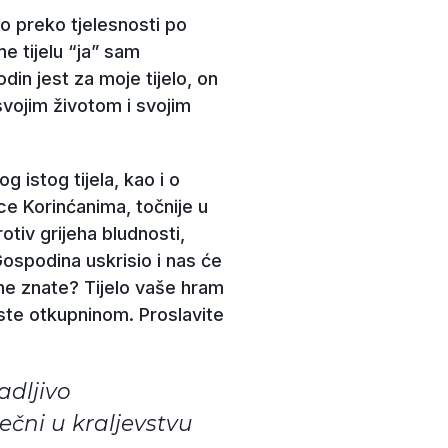
o preko tjelesnosti po
e tijelu “ja” sam
din jest za moje tijelo, on
 svojim životom i svojim
 istog tijela, kao i o
ce Korinćanima, točnije u
otiv grijeha bludnosti,
 Gospodina uskrisio i nas će
r ne znate? Tijelo vaše hram
 ste otkupninom. Proslavite
adljivo
ečni u kraljevstvu