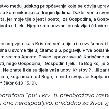
edstvo međuljudskog priopćavanja koje se odvija uprav
o u komunikaciju sa drugim ljudima. Dakle, već u svom
a, jer moje tijelo jest i postoji za Gospodina, a Gospo
života u tijelu. Njega smo pozvani proslavljati čitavim
nog vjernika s Kristom već u tijelu i o uzvišenosti tog
na u svome tijelu, čitamo u 6. poglavlju Prve poslani
U ovim recima Apostol Pavao, upozoravajući Korinćane pr
osti, nego Gospodinu, i Gospodin tijelu! Ta Bog koji je
Ne znate li da su tijela vaša udovi Kristovi? ...Ili za
vama, koga imate od Boga, te niste svoji. Jer kupljeni
 (1Kor 6,13-15.19).
obražava “put i krv” tj. preobražava rasp
u ono neraspadljivo, prikladno za život vj