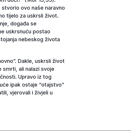
e stvorio ovo naše naravno
 tijelo za uskrsli život.
anje, događa se
ome uskrsnuću postao
stojanja nebeskog života
hovno”. Dakle, uskrsli život
 smrti, ali nalazi svoje
ečnosti. Upravo iz tog
uće ipak ostaje “otajstvo”
, vjerovali i živjeli u