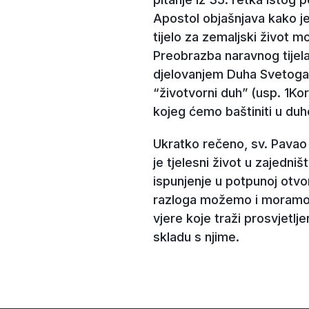
Apostol objašnjava kako je
tijelo za zemaljski život m
Preobrazba naravnog tijela
djelovanjem Duha Svetoga 
“životvorni duh” (usp. 1K
kojeg ćemo baštiniti u duho
Ukratko rečeno, sv. Pavao na
je tjelesni život u zajedniš
ispunjenje u potpunoj otvor
razloga možemo i moramo us
vjere koje traži prosvjetlje
skladu s njime.