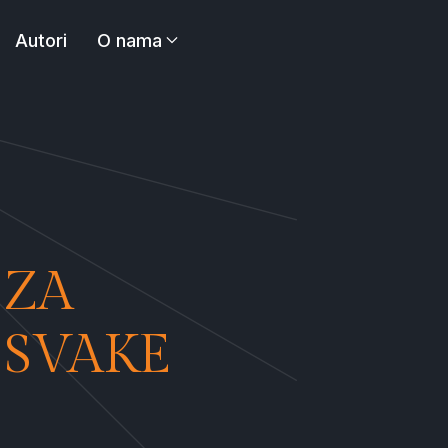
Autori
O nama
 ZA
 SVAKE