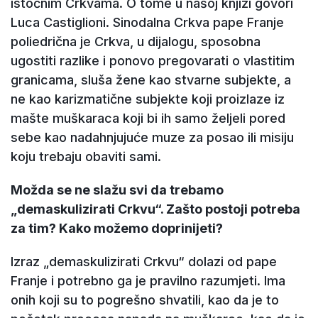
istočnim Crkvama. O tome u našoj knjizi govori
Luca Castiglioni. Sinodalna Crkva pape Franje
poliedrična je Crkva, u dijalogu, sposobna
ugostiti razlike i ponovo pregovarati o vlastitim
granicama, sluša žene kao stvarne subjekte, a
ne kao karizmatične subjekte koji proizlaze iz
mašte muškaraca koji bi ih samo željeli pored
sebe kao nadahnjujuće muze za posao ili misiju
koju trebaju obaviti sami.
Možda se ne slažu svi da trebamo
„demaskulizirati Crkvu“. Zašto postoji potreba
za tim? Kako možemo doprinijeti?
Izraz „demaskulizirati Crkvu“ dolazi od pape
Franje i potrebno ga je pravilno razumjeti. Ima
onih koji su to pogrešno shvatili, kao da je to