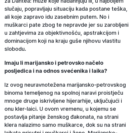
za Dantea: muze koje nadahnjuju ili, u najboljem
slučaju, popravljaju situaciju kada postane teška,
ali koje zapravo idu zasebnim putem. No i
muškarci pate zbog te nepravde jer su zarobljeni
u zahtjevima za objektivnošću, apstrakcijom i
dominacijom koji na kraju guše njihovu vlastitu
slobodu.
Imaju li marijansko i petrovsko načelo
posljedica i na odnos svećenika i laika?
Iz ovog neuravnotežena marijansko-petrovskog
binoma temeljenog na spolnoj naravi proistječu
mnoge druge iskrivljene hijerarhije, uključujući i
onu kler-laici. U ovom vremenu, u kojemu se
postavlja pitanje ženskog đakonata, na strani
klera nalazimo samo muškarce, dok su na strani
laikata prisutni i muškarci i žene. Marijansko-