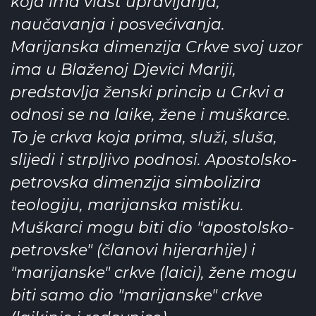
koja ima vlast upravljanja,
naučavanja i posvećivanja.
Marijanska dimenzija Crkve svoj uzor
ima u Blaženoj Djevici Mariji,
predstavlja ženski princip u Crkvi a
odnosi se na laike, žene i muškarce.
To je crkva koja prima, služi, sluša,
slijedi i strpljivo podnosi. Apostolsko-
petrovska dimenzija simbolizira
teologiju, marijanska mistiku.
Muškarci mogu biti dio "apostolsko-
petrovske" (članovi hijerarhije) i
"marijanske" crkve (laici), žene mogu
biti samo dio "marijanske" crkve