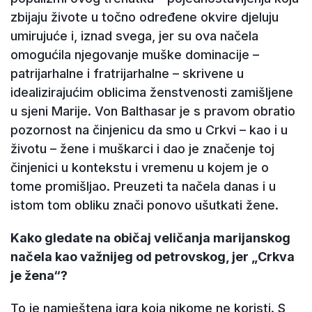
zbijaju živote u točno određene okvire djeluju
umirujuće i, iznad svega, jer su ova načela
omogućila njegovanje muške dominacije –
patrijarhalne i fratrijarhalne – skrivene u
idealizirajućim oblicima ženstvenosti zamišljene
u sjeni Marije. Von Balthasar je s pravom obratio
pozornost na činjenicu da smo u Crkvi – kao i u
životu – žene i muškarci i dao je značenje toj
činjenici u kontekstu i vremenu u kojem je o
tome promišljao. Preuzeti ta načela danas i u
istom tom obliku znači ponovo ušutkati žene.
Kako gledate na običaj veličanja marijanskog
načela kao važnijeg od petrovskog, jer „Crkva
je žena“?
To je namještena igra koja nikome ne koristi. S