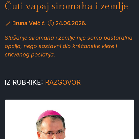
Čuti vapaj siromaha i zemlje
Bruna Velčić
24.06.2026.
Slušanje siromaha i zemlje nije samo pastoralna
opcija, nego sastavni dio kršćanske vjere i
crkvenog poslanja.
IZ RUBRIKE:
RAZGOVOR