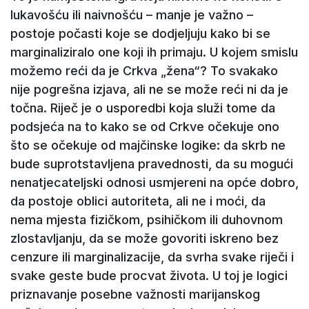
lukavošću ili naivnošću – manje je važno –
postoje počasti koje se dodjeljuju kako bi se
marginaliziralo one koji ih primaju. U kojem smislu
možemo reći da je Crkva „žena“? To svakako
nije pogrešna izjava, ali ne se može reći ni da je
točna. Riječ je o usporedbi koja služi tome da
podsjeća na to kako se od Crkve očekuje ono
što se očekuje od majčinske logike: da skrb ne
bude suprotstavljena pravednosti, da su mogući
nenatjecateljski odnosi usmjereni na opće dobro,
da postoje oblici autoriteta, ali ne i moći, da
nema mjesta fizičkom, psihičkom ili duhovnom
zlostavljanju, da se može govoriti iskreno bez
cenzure ili marginalizacije, da svrha svake riječi i
svake geste bude procvat života. U toj je logici
priznavanje posebne važnosti marijanskog