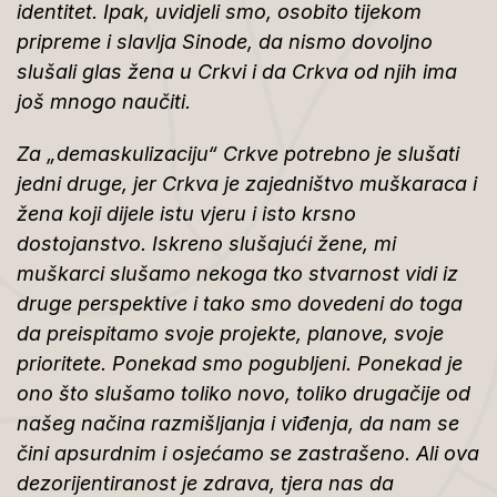
identitet. Ipak, uvidjeli smo, osobito tijekom
pripreme i slavlja Sinode, da nismo dovoljno
slušali glas žena u Crkvi i da Crkva od njih ima
još mnogo naučiti.
Za „demaskulizaciju“ Crkve potrebno je slušati
jedni druge, jer Crkva je zajedništvo muškaraca i
žena koji dijele istu vjeru i isto krsno
dostojanstvo. Iskreno slušajući žene, mi
muškarci slušamo nekoga tko stvarnost vidi iz
druge perspektive i tako smo dovedeni do toga
da preispitamo svoje projekte, planove, svoje
prioritete. Ponekad smo pogubljeni. Ponekad je
ono što slušamo toliko novo, toliko drugačije od
našeg načina razmišljanja i viđenja, da nam se
čini apsurdnim i osjećamo se zastrašeno. Ali ova
dezorijentiranost je zdrava, tjera nas da