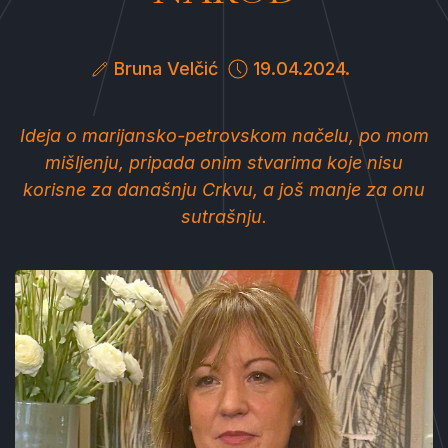
Bruna Velčić
19.04.2024.
Ideja o marijansko-petrovskom načelu, po mom
mišljenju, pripada onim stvarima koje nisu
korisne za današnju Crkvu, a još manje za onu
sutrašnju.