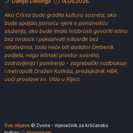
Danijel Delonga
14.06.2026.
Ako Crkva bude gradila kulturu susreta, ako
bude spajala jasnoću vjere s poniznošću
služenja, ako bude imala hrabrosti govoriti istinu
bez tvrdoće i pokazivati milosrđe bez
relativizma, tada neće biti dodatni čimbenik
podjela, nego istinski prostor susreta,
ozdravljenja i pomirenja -
zagrebački nadbiskup
i metropolit Dražen Kutleša, predsjednik HBK,
uoči proslave sv. Vida u Rijeci.
Sve objave
© Zvona - mjesečnik za kršćansku
kulturu
Impressum