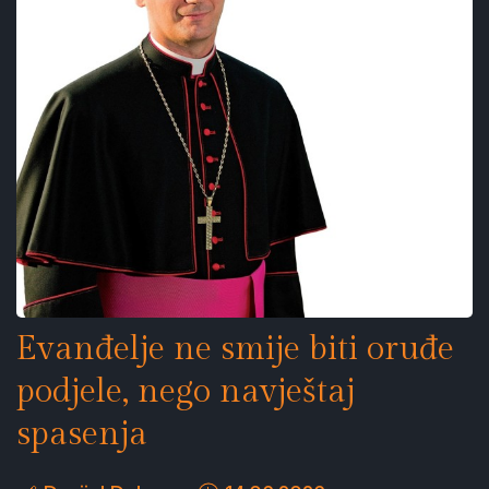
Evanđelje ne smije biti oruđe
podjele, nego navještaj
spasenja