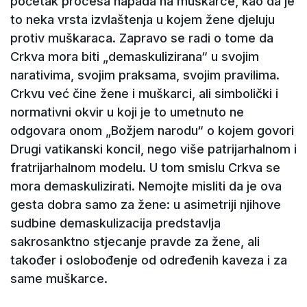
početak procesa napada na muškarce, kao da je
to neka vrsta izvlaštenja u kojem žene djeluju
protiv muškaraca. Zapravo se radi o tome da
Crkva mora biti „demaskulizirana“ u svojim
narativima, svojim praksama, svojim pravilima.
Crkvu već čine žene i muškarci, ali simbolički i
normativni okvir u koji je to umetnuto ne
odgovara onom „Božjem narodu“ o kojem govori
Drugi vatikanski koncil, nego više patrijarhalnom i
fratrijarhalnom modelu. U tom smislu Crkva se
mora demaskulizirati. Nemojte misliti da je ova
gesta dobra samo za žene: u asimetriji njihove
sudbine demaskulizacija predstavlja
sakrosanktno stjecanje pravde za žene, ali
također i oslobođenje od određenih kaveza i za
same muškarce.