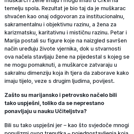
muškarci i žene imaju i mogu imati u Crkvi na
temelju spola. Rezultat je bio taj da je muškarac
shvaćen kao onaj odgovoran za institucionalnu,
sakramentalnu i objektivnu razinu, a žena za
karizmatsku, karitativnu i mističnu razinu. Petar i
Marija postali su figure koje na naizgled savršen
način uređuju živote vjernika, dok u stvarnosti
ova načela stavljaju žene na pijedestal s kojeg se
ne mogu pomaknuti, a muškarce zatvaraju u
sakralnu dimenziju koja ih tjera da zaborave kako
imaju tijelo, veze s drugim ljudima, povijest.
Zašto su marijansko i petrovsko načelo bili
tako uspješni, toliko da se neprestano
ponavljaju u nauku Učiteljstva?
Bili su tako uspješni jer – kao što svjedoče mnogi
populizmi ovog trenutka – pojednostavljenja koja