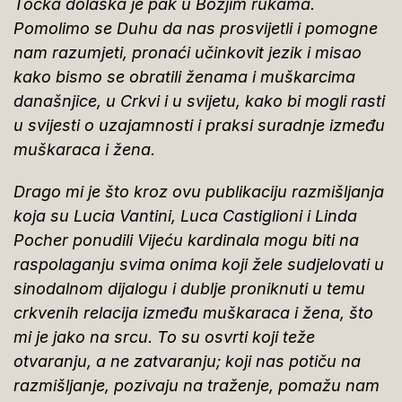
Točka dolaska je pak u Božjim rukama.
Pomolimo se Duhu da nas prosvijetli i pomogne
nam razumjeti, pronaći učinkovit jezik i misao
kako bismo se obratili ženama i muškarcima
današnjice, u Crkvi i u svijetu, kako bi mogli rasti
u svijesti o uzajamnosti i praksi suradnje između
muškaraca i žena.
Drago mi je što kroz ovu publikaciju razmišljanja
koja su Lucia Vantini, Luca Castiglioni i Linda
Pocher ponudili Vijeću kardinala mogu biti na
raspolaganju svima onima koji žele sudjelovati u
sinodalnom dijalogu i dublje proniknuti u temu
crkvenih relacija između muškaraca i žena, što
mi je jako na srcu. To su osvrti koji teže
otvaranju, a ne zatvaranju; koji nas potiču na
razmišljanje, pozivaju na traženje, pomažu nam