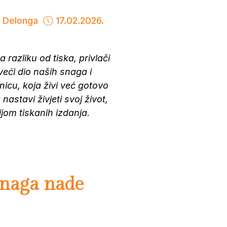
l Delonga
17.02.2026.
razliku od tiska, privlači
 veći dio naših snaga i
icu, koja živi već gotovo
nastavi živjeti svoj život,
ijom tiskanih izdanja.
Snaga nade