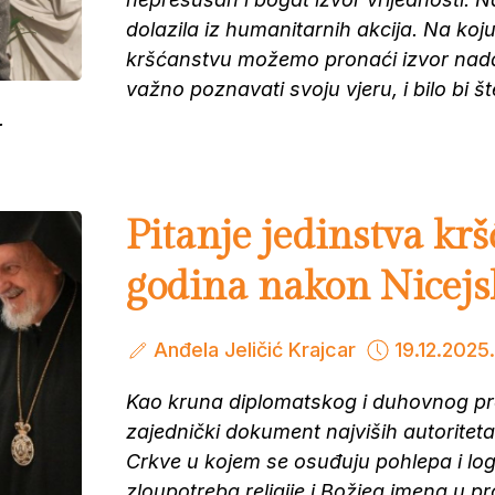
dolazila iz humanitarnih akcija. Na ko
kršćanstvu možemo pronaći izvor nadah
važno poznavati svoju vjeru, i bilo bi š
.
Pitanje jedinstva kr
godina nakon Nicejs
Anđela Jeličić Krajcar
19.12.2025.
Kao kruna diplomatskog i duhovnog pr
zajednički dokument najviših autoriteta
Crkve u kojem se osuđuju pohlepa i lo
zloupotreba religije i Božjeg imena u pr