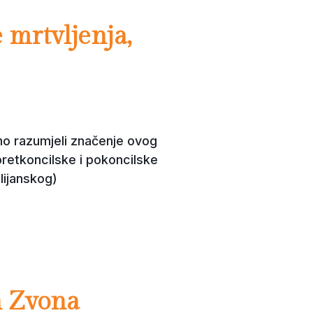
 mrtvljenja,
o razumjeli značenje ovog
 pretkoncilske i pokoncilske
lijanskog)
h Zvona