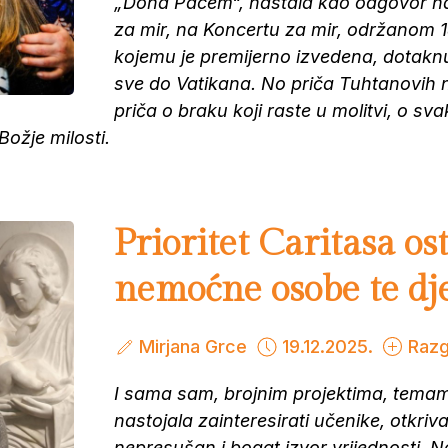
„Dona Pacem“, nastala kao odgovor na
za mir, na Koncertu za mir, održanom 1
kojemu je premijerno izvedena, dotaknu
sve do Vatikana. No priča Tuhtanovih n
priča o braku koji raste u molitvi, o s
Božje milosti.
Prioritet Caritasa ost
nemoćne osobe te dj
Mirjana Grce
19.12.2025.
Raz
I sama sam, brojnim projektima, tem
nastojala zainteresirati učenike, otkri
nepresušan i bogat izvor vrijednosti. Na