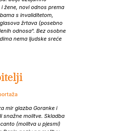
 i žene, novi odnos prema
obama s invaliditetom,
e glasova žrtava (posebno
anjenih odnosa“. Bez osobne
dima nema ljudske sreće
itelji
portaža
za mir glazba Goranke i
li snažne molitve. Skladba
canto (molitva u pjesmi)