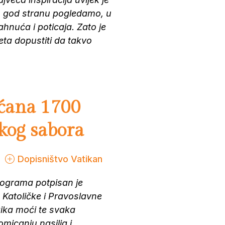
ju god stranu pogledamo, u
nuća i poticaja. Zato je
teta dopustiti da takvo
šćana 1700
kog sabora
Dopisništvo Vatikan
ograma potpisan je
 Katoličke i Pravoslavne
gika moći te svaka
omicanju nasilja i