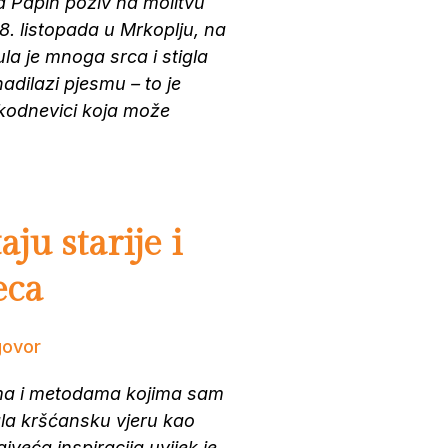
 Papin poziv na molitvu
8. listopada u Mrkoplju, na
la je mnoga srca i stigla
adilazi pjesmu – to je
vakodnevici koja može
aju starije i
eca
govor
ama i metodama kojima sam
vala kršćansku vjeru kao
jveća inspiracija uvijek je