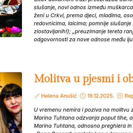
slušanje, novi odnos između muškarca
ženi u Crkvi, prema djeci, mladima, os
redovnicima, laicima; pomnije slušanj
zlostavljanih!); „preuzimanje tereta r
odgovornosti za nove odnose među lju
Molitva u pjesmi i ob
Helena Anušić
19.12.2025.
Re
U vremenu nemira i poziva na molitvu 
Marina Tuhtana odzvanja poput tihe, a
Marina Tuhtana, odnosno preghiera in 