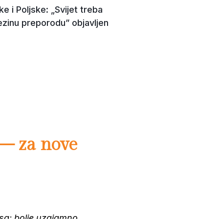
e i Poljske: „Svijet treba
ezinu preporodu” objavljen
 – za nove
sa: bolje uzajamno