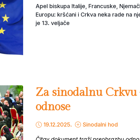
Apel biskupa Italije, Francuske, Njemačk
Europu: kršćani i Crkva neka rade na nj
je 13. veljače
Za sinodalnu Crkvu
odnose
19.12.2025.
Sinodalni hod
Čitav dokument traži preobrazbu odno